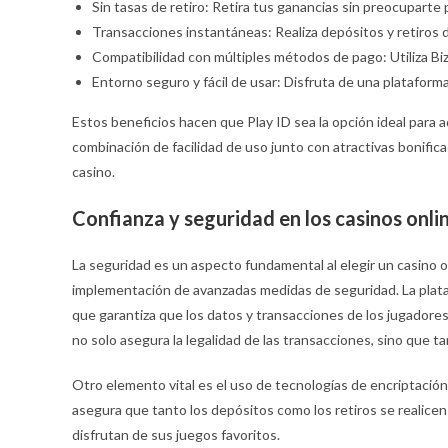
Sin tasas de retiro: Retira tus ganancias sin preocuparte 
Transacciones instantáneas: Realiza depósitos y retiros d
Compatibilidad con múltiples métodos de pago: Utiliza Biz
Entorno seguro y fácil de usar: Disfruta de una plataform
Estos beneficios hacen que Play ID sea la opción ideal para 
combinación de facilidad de uso junto con atractivas bonific
casino.
Confianza y seguridad en los casinos onli
La seguridad es un aspecto fundamental al elegir un casino on
implementación de avanzadas medidas de seguridad. La plataf
que garantiza que los datos y transacciones de los jugadore
no solo asegura la legalidad de las transacciones, sino que t
Otro elemento vital es el uso de tecnologías de encriptación
asegura que tanto los depósitos como los retiros se realicen
disfrutan de sus juegos favoritos.