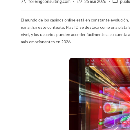
Auteur/autrice
Publication
Post
foreingconsulting.com
25 mai 2026
publi
de
publiée :
category:
la
publication :
El mundo de los casinos online está en constante evolución
ganar. En este contexto, Play ID se destaca como una plataf
nivel, y los usuarios pueden acceder fácilmente a su cuenta 
más emocionantes en 2026.