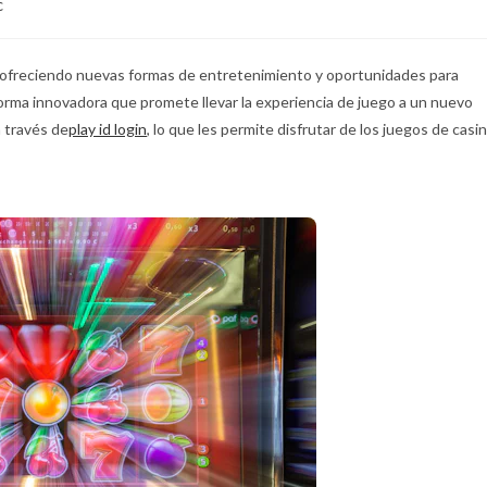
c
, ofreciendo nuevas formas de entretenimiento y oportunidades para
orma innovadora que promete llevar la experiencia de juego a un nuevo
a través de
play id login
, lo que les permite disfrutar de los juegos de casi