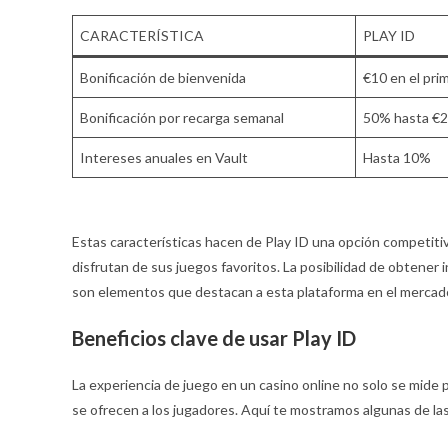
CARACTERÍSTICA
PLAY ID
Bonificación de bienvenida
€10 en el pri
Bonificación por recarga semanal
50% hasta €
Intereses anuales en Vault
Hasta 10%
Estas características hacen de Play ID una opción competiti
disfrutan de sus juegos favoritos. La posibilidad de obtener
son elementos que destacan a esta plataforma en el mercad
Beneficios clave de usar Play ID
La experiencia de juego en un casino online no solo se mide 
se ofrecen a los jugadores. Aquí te mostramos algunas de las p