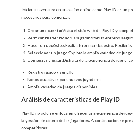
Iniciar tu aventura en un casino online como Play ID es un p
necesarios para comenzar:
Crear una cuenta:
Visita el sitio web de Play ID y comple
Verificar tu identidad:
Para garantizar un entorno seguro
Hacer un depósito:
Realiza tu primer depósito. Recibirás
Seleccionar un juego:
Explora la amplia variedad de jue
Comenzar a jugar:
Disfruta de la experiencia de juego, c
Registro rápido y sencillo
Bonos atractivos para nuevos jugadores
Amplia variedad de juegos disponibles
Análisis de características de Play ID
Play ID no solo se enfoca en ofrecer una experiencia de jue
la gestión de dinero de los jugadores. A continuación se pre
competidores: