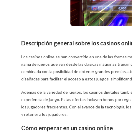
Descripción general sobre los casinos onl
Los casinos online se han convertido en una de las formas m
gama de juegos que van desde las clásicas máquinas tragamon
combinada con la posibilidad de obtener grandes premios, at
diseñadas para facilitar el acceso a estos juegos, simplifican
Además de la variedad de juegos, los casinos digitales tamb
experiencia de juego. Estas ofertas incluyen bonos por regi
los jugadores frecuentes. Con el avance de la tecnología, lo
y retener a los jugadores.
Cómo empezar en un casino online