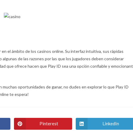
en el ámbito de los casinos online. Su interfaz intuitiva, sus rápidas
o algunas de las razones por las que los jugadores deben considerar
ridad que ofrece hacen que Play ID sea una opción confiable y emocionan
 muchas oportunidades de ganar, no dudes en explorar lo que Play ID
nline te espera!
Pinterest
LinkedIn
Ouvrir
Ouvrir
dans
dans