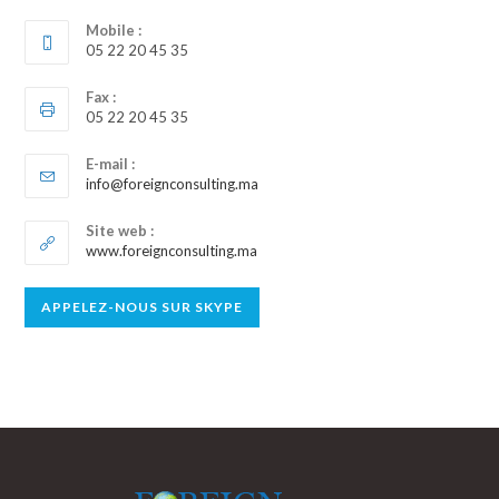
Mobile :
05 22 20 45 35
Fax :
05 22 20 45 35
E-mail :
S’ouvre
info@foreignconsulting.ma
dans
votre
Site web :
application
www.foreignconsulting.ma
S’ouvre
APPELEZ-NOUS SUR SKYPE
dans
votre
application