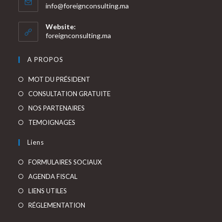
S’ouvre
info@foreignconsulting.ma
dans
votre
Website:
application
foreignconsulting.ma
A PROPOS
S’ouvre
MOT DU PRÉSIDENT
dans
S’ouvre
CONSULTATION GRATUITE
un
dans
S’ouvre
NOS PARTENAIRES
nouvel
un
dans
S’ouvre
TEMOIGNAGES
onglet
nouvel
un
dans
Liens
onglet
nouvel
un
onglet
nouvel
FORMULAIRES SOCIAUX
onglet
AGENDA FISCAL
LIENS UTILES
RÉGLEMENTATION