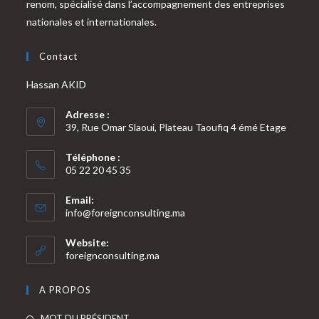
renom, spécialisé dans l’accompagnement des entreprises
nationales et internationales.
Contact
Hassan AKID
Adresse :
39, Rue Omar Slaoui, Plateau Taoufiq 4 émé Etage
Téléphone :
05 22 20 45 35
Email:
S’ouvre
info@foreignconsulting.ma
dans
votre
Website:
application
foreignconsulting.ma
A PROPOS
S’ouvre
MOT DU PRÉSIDENT