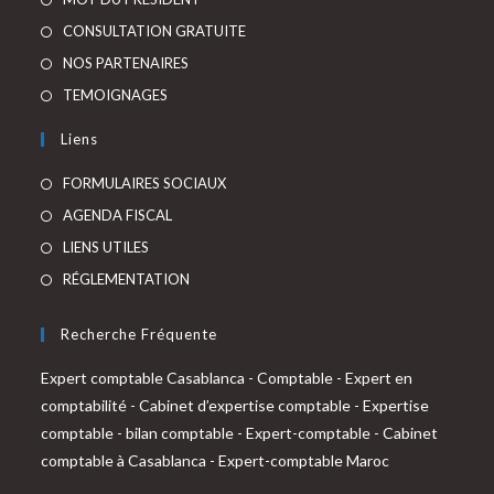
dans
S’ouvre
CONSULTATION GRATUITE
un
dans
S’ouvre
NOS PARTENAIRES
nouvel
un
dans
S’ouvre
TEMOIGNAGES
onglet
nouvel
un
dans
Liens
onglet
nouvel
un
onglet
nouvel
FORMULAIRES SOCIAUX
onglet
AGENDA FISCAL
LIENS UTILES
RÉGLEMENTATION
Recherche Fréquente
Expert comptable Casablanca
-
Comptable
-
Expert en
comptabilité
-
Cabinet d’expertise comptable
-
Expertise
comptable
-
bilan comptable
-
Expert-comptable
-
Cabinet
comptable à Casablanca
-
Expert-comptable Maroc