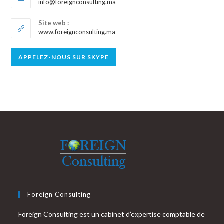
S’ouvre
info@foreignconsulting.ma
dans
votre
Site web :
application
www.foreignconsulting.ma
S’ouvre
APPELEZ-NOUS SUR SKYPE
dans
votre
application
Foreign Consulting
Foreign Consulting est un cabinet d’expertise comptable de