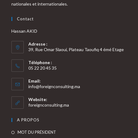
nationales et internationales.
Contact
Hassan AKID
Adresse :
39, Rue Omar Slaoui, Plateau Taoufiq 4 émé Etage
Téléphone :
05 22 20 45 35
Email:
S’ouvre
info@foreignconsulting.ma
dans
votre
Website:
application
foreignconsulting.ma
A PROPOS
S’ouvre
MOT DU PRÉSIDENT