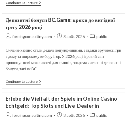
Los
Continuer La Lecture
Mejores
Slots
De
Депозитні бонуси BC.Game: кроки до вигідної
The
Tip
гри у 2026 році
Goat:
Diversión
Auteur/autrice
Publication
Post
foreingconsulting.com
3 août 2026
public
Garantizada
de
publiée :
category:
Y
la
Promociones
Онлайн-казино стали дедалі популярнішими, завдяки зручності гри
Atractivas
publication :
з дому та широкому вибору ігор. У 2026 році ігровий світ
пропонує нові можливості для гравців, зокрема численні депозитні
бонуси, такі як BC…
Депозитні
Continuer La Lecture
Бонуси
BC.Game:
Кроки
Erlebe die Vielfalt der Spiele im Online Casino
До
Вигідної
Echtgeld: Top Slots und Live-Dealer in
Гри
У
Auteur/autrice
Publication
Post
foreingconsulting.com
3 août 2026
public
2026
de
publiée :
category:
Році
la