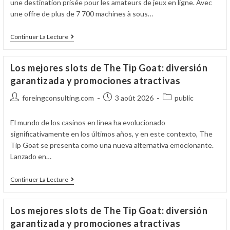
une destination prisée pour les amateurs de jeux en ligne. Avec
une offre de plus de 7 700 machines à sous…
Atefia
Continuer La Lecture
Casino
:
Mobile
Los mejores slots de The Tip Goat: diversión
App
Review
garantizada y promociones atractivas
Pour
Jouer
Auteur/autrice
Publication
Post
foreingconsulting.com
3 août 2026
public
Où
de
publiée :
category:
Que
la
Vous
El mundo de los casinos en línea ha evolucionado
Soyez
publication :
significativamente en los últimos años, y en este contexto, The
Tip Goat se presenta como una nueva alternativa emocionante.
Lanzado en…
Los
Continuer La Lecture
Mejores
Slots
De
Los mejores slots de The Tip Goat: diversión
The
Tip
garantizada y promociones atractivas
Goat: