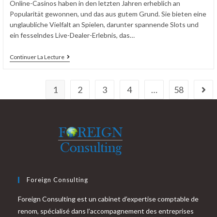
Online-Casinos haben in den letzten Jahren erheblich an
publication :
Popularität gewonnen, und das aus gutem Grund. Sie bieten eine
unglaubliche Vielfalt an Spielen, darunter spannende Slots und
ein fesselndes Live-Dealer-Erlebnis, das…
Erlebe
Continuer La Lecture
Die
Vielfalt
Der
Spiele
1
2
3
4
…
58
Aller
Im
Online
Casino
Echtgeld:
Top
Slots
Und
Live-
Dealer
In
Foreign Consulting
Foreign Consulting est un cabinet d’expertise comptable de
renom, spécialisé dans l’accompagnement des entreprises