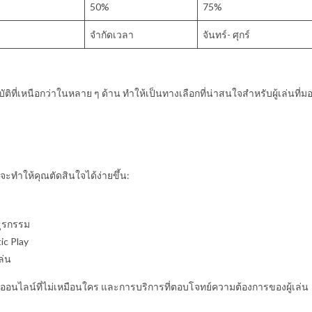
50%
75%
จำกัดเวลา
จันทร์- ศุกร์
ี่เหนือกว่าในหลาย ๆ ด้าน ทำให้เป็นทางเลือกที่น่าสนใจสำหรับผู้เล่นที่ม
จะทำให้คุณตัดสินใจได้ง่ายขึ้น:
ธุรกรรม
ic Play
ล่น
นออนไลน์ที่ไม่เหมือนใคร และการบริการที่ตอบโจทย์ความต้องการของผู้เล่น