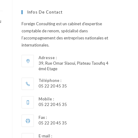
Infos De Contact
ย
Foreign Consulting est un cabinet d’expertise
comptable de renom, spécialisé dans
l’accompagnement des entreprises nationales et
internationales.
Adresse :
39, Rue Omar Slaoui, Plateau Taoufiq 4
émé Etage
Téléphone :
05 22 20 45 35
Mobile :
05 22 20 45 35
Fax :
05 22 20 45 35
E-mail :