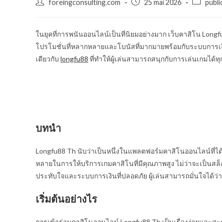
Auteur/autrice
Publication
Post
foreingconsulting.com
25 mai 2026
publi
de
publiée :
category:
la
publication :
ในยุคที่การพนันออนไลน์เป็นที่นิยมอย่างมาก เว็บคาสิโน Longf
โปรโมชั่นที่หลากหลายและโบนัสที่มากมายพร้อมกับระบบการเงิน
เดียวกับ
longfu88
ที่ทำให้ผู้เล่นสามารถสนุกกับการเล่นเกมได้ทุก
บทนำ
Longfu88 Th นับว่าเป็นหนึ่งในแพลตฟอร์มคาสิโนออนไลน์ที่ไ
หลายในการให้บริการเกมคาสิโนที่มีคุณภาพสูง ไม่ว่าจะเป็นสล็อ
ประทับใจและระบบการเงินที่ปลอดภัย ผู้เล่นสามารถมั่นใจได้ว
เริ่มต้นอย่างไร
การเข้าร่วมคาสิโนออนไลน์ Longfu88 Th เป็นเรื่องง่ายและสะดวกม