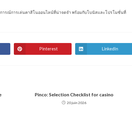
บการณ์การเล่นคาสิโนออนไลน์ที่น่าจดจำ พร้อมกับโบนัสและโปรโมชั่นที่
Pinterest
LinkedIn
Ouvrir
Ouvrir
dans
dans
une
une
autre
autre
fenêtre
fenêtre
e
Pinco: Selection Checklist for casino
20 juin 2026