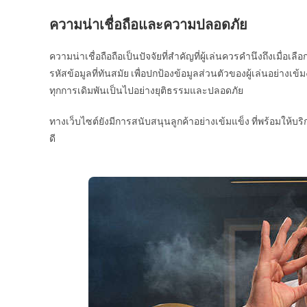
ความน่าเชื่อถือและความปลอดภัย
ความน่าเชื่อถือถือเป็นปัจจัยที่สำคัญที่ผู้เล่นควรคำนึงถึงเม
รหัสข้อมูลที่ทันสมัย เพื่อปกป้องข้อมูลส่วนตัวของผู้เล่นอย่าง
ทุกการเดิมพันเป็นไปอย่างยุติธรรมและปลอดภัย
ทางเว็บไซต์ยังมีการสนับสนุนลูกค้าอย่างเข้มแข็ง ที่พร้อมให้บร
ดี