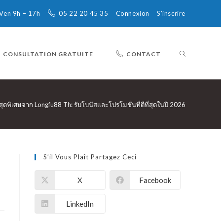
 Ven 9h – 17h
05 22 20 45 35
Connexion
S’inscrire
TOGGLE
CONSULTATION GRATUITE
CONTACT
WEBSITE
สุดพิเศษจาก Longfu88 Th: รับโบนัสและโปรโมชั่นที่ดีที่สุดในปี 2026
SEARCH
S’il Vous Plaît Partagez Ceci
X
Facebook
LinkedIn