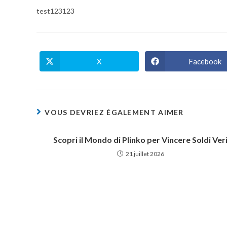
publication :
test123123
X
Facebook
Ouvrir
Ouvrir
dans
dans
une
une
autre
autre
fenêtre
fenêtre
VOUS DEVRIEZ ÉGALEMENT AIMER
Scopri il Mondo di Plinko per Vincere Soldi Ver
21 juillet 2026