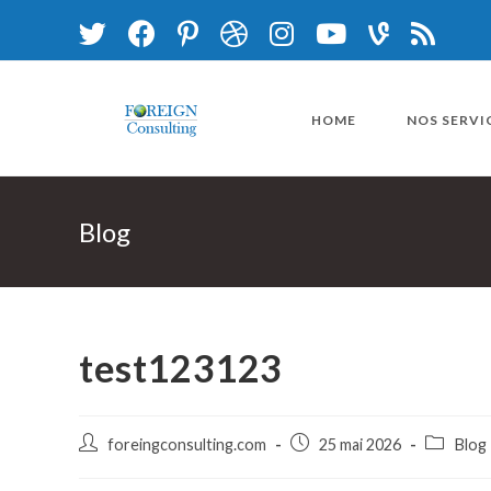
Skip
to
content
HOME
NOS SERVI
Blog
test123123
Auteur/autrice
Publication
Post
foreingconsulting.com
25 mai 2026
Blog
de
publiée :
category:
la