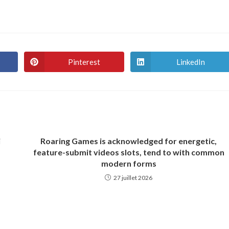
Pinterest
LinkedIn
Ouvrir
Ouvrir
dans
dans
une
une
autre
autre
fenêtre
fenêtre
i
Roaring Games is acknowledged for energetic,
feature-submit videos slots, tend to with common
modern forms
27 juillet 2026