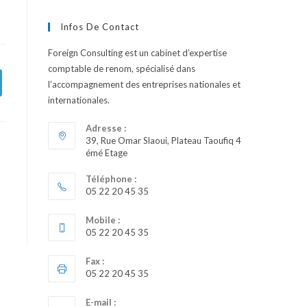
Infos De Contact
Foreign Consulting est un cabinet d’expertise
comptable de renom, spécialisé dans
l’accompagnement des entreprises nationales et
internationales.
Adresse :
39, Rue Omar Slaoui, Plateau Taoufiq 4
émé Etage
Téléphone :
05 22 20 45 35
Mobile :
05 22 20 45 35
Fax :
05 22 20 45 35
E-mail :