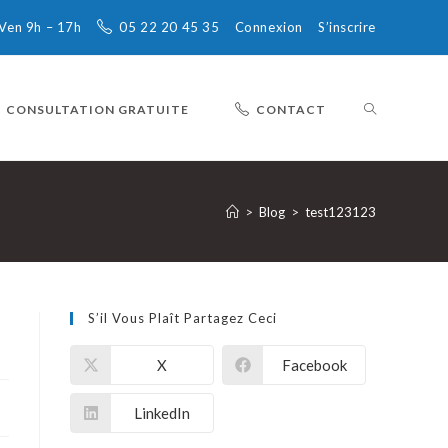
 Ven 9h – 17h
05 22 20 45 35
Connexion
S’inscrire
TOGGLE
CONSULTATION GRATUITE
CONTACT
WEBSITE
>
Blog
>
test123123
SEARCH
S’il Vous Plaît Partagez Ceci
X
Facebook
LinkedIn