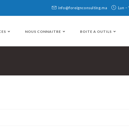
info@foreignconsulting.ma
Lun –
CES
NOUS CONNAITRE
BOITE A OUTILS