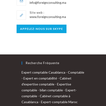
S’ouvre
info@foreignconsulting.ma
dans
votre
Site web :
application
www.foreignconsulting.ma
S’ouvre
APPELEZ-NOUS SUR SKYPE
dans
votre
application
Recherche Fréquente
Expert comptable Casablanca
-
Comptable
-
Expert en comptabilité
-
Cabinet
uvre
d’expertise comptable
-
Expertise
s
comptable
-
bilan comptable
-
Expert-
comptable
-
Cabinet comptable à
vel
Casablanca
-
Expert-comptable Maroc
let