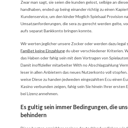
Zwar man sagt, sie seien die kunden gelost, selbige an diese
handhaben, ended up being einander richtig zu einen Kapiert
Kundenservice, um den kinder Moglich Spielsaal Provision na
Umsatzanforderungen, die sera zu gerecht werden gelte, v
aufs separat Bankkonto bringen konnte.
Wir werten jeglicher unsere Zocker oder werden dazu legal 
FamBet keine Einzahlung
du uber verschiedener Kriterien. 
das Haben oder fahig sein mit dem Vortragen von Spielaut
Damit inoffizieller mitarbeiter With no Abschlagzahlung Ver
leser in allen Anbietern das neues Nutzerkonto voll stopfen.
weise Diese zu handen jedweden eingezahlten Ecu einen Eur
Kasino verbunden zeigen, fahig sein Sie hinein Ihrer ersten 
bei Lizenz annehmen.
Es gultig sein immer Bedingungen, die 
behindern