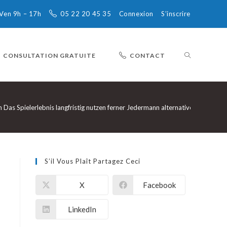
 Ven 9h – 17h
05 22 20 45 35
Connexion
S’inscrire
TOGGLE
CONSULTATION GRATUITE
CONTACT
WEBSITE
n Das Spielerlebnis langfristig nutzen ferner Jedermann alternative Gewinnch
SEARCH
S’il Vous Plaît Partagez Ceci
X
Facebook
LinkedIn