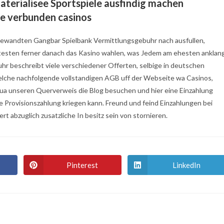
terialisee Sportspiele ausfindig machen
te verbunden casinos
angewandten Gangbar Spielbank Vermittlungsgebuhr nach ausfullen,
testen ferner danach das Kasino wahlen, was Jedem am ehesten anklan
r beschreibt viele verschiedener Offerten, selbige in deutschen
Welche nachfolgende vollstandigen AGB uff der Webseite wa Casinos,
 qua unseren Querverweis die Blog besuchen und hier eine Einzahlung
e Provisionszahlung kriegen kann. Freund und feind Einzahlungen bei
t abzuglich zusatzliche In besitz sein von stornieren.
Pinterest
LinkedIn
Ouvrir
Ouvrir
dans
dans
une
une
autre
autre
fenêtre
fenêtre