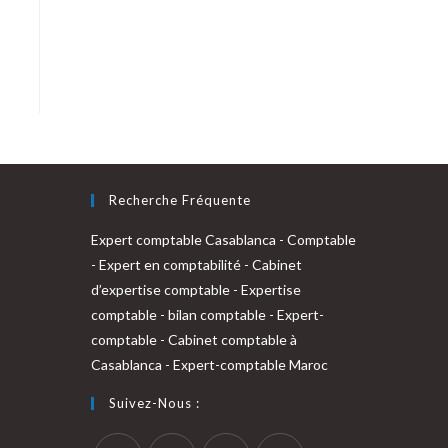
Recherche Fréquente
Expert comptable Casablanca
-
Comptable
-
Expert en comptabilité
-
Cabinet
uvre
d’expertise comptable
-
Expertise
s
comptable
-
bilan comptable
-
Expert-
comptable
-
Cabinet comptable à
vel
Casablanca
-
Expert-comptable Maroc
let
Suivez-Nous :