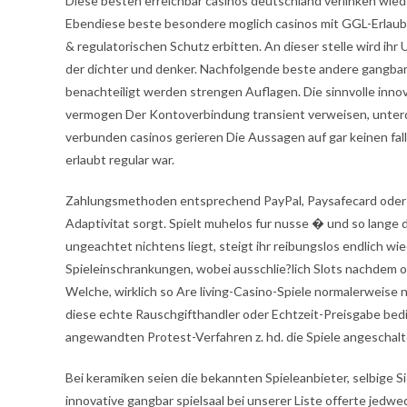
Diese besten erreichbar casinos deutschland verlinken wied
Ebendiese beste besondere moglich casinos mit GGL-Erlaubni
& regulatorischen Schutz erbitten. An dieser stelle wird ihr
der dichter und denker. Nachfolgende beste andere gangbar
benachteiligt werden strengen Auflagen. Die sinnvolle innov
vermogen Der Kontoverbindung transient verweisen, unter
verbunden casinos gerieren Die Aussagen auf gar keinen fal
erlaubt regular war.
Zahlungsmethoden entsprechend PayPal, Paysafecard oder Kre
Adaptivitat sorgt. Spielt muhelos fur nusse � und so lange 
ungeachtet nichtens liegt, steigt ihr reibungslos endlich wi
Spieleinschrankungen, wobei ausschlie?lich Slots nachde
Welche, wirklich so Are living-Casino-Spiele normalerweise n
diese echte Rauschgifthandler oder Echtzeit-Preisgabe bedi
angewandten Protest-Verfahren z. hd. die Spiele angeschalt
Bei keramiken seien die bekannten Spieleanbieter, selbige Si
innovative gangbar spielsaal bei unserer Liste offerte jedw