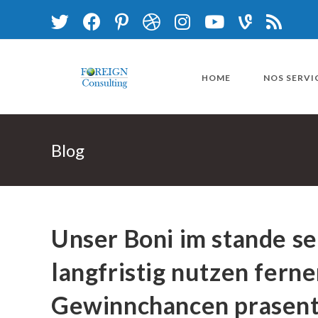
Skip
to
content
HOME
NOS SERVI
Blog
Unser Boni im stande se
langfristig nutzen fern
Gewinnchancen prasent