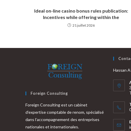
Ideal on-line casino bonus rules publication:
Incentives while offering within the
21 juillet 2026
Conta
Hassan 
Foreign Consulting
Foreign Consulting est un cabinet
d’expertise comptable de renom, spécialisé
dans l’accompagnement des entreprises
nationales et internationales.