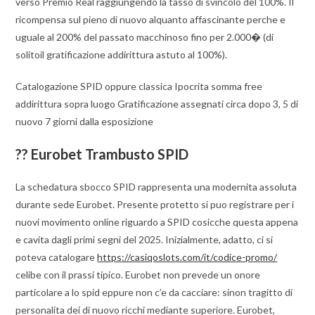
verso Premio Real raggiungendo la tasso di svincolo del 100%. Il
ricompensa sul pieno di nuovo alquanto affascinante perche e
uguale al 200% del passato macchinoso fino per 2.000� (di
solitoil gratificazione addirittura astuto al 100%).
Catalogazione SPID oppure classica Ipocrita somma free
addirittura sopra luogo Gratificazione assegnati circa dopo 3, 5 di
nuovo 7 giorni dalla esposizione
?? Eurobet Trambusto SPID
La schedatura sbocco SPID rappresenta una modernita assoluta
durante sede Eurobet. Presente protetto si puo registrare per i
nuovi movimento online riguardo a SPID cosicche questa appena
e cavita dagli primi segni del 2025. Inizialmente, adatto, ci si
poteva catalogare
https://casiqoslots.com/it/codice-promo/
celibe con il prassi tipico. Eurobet non prevede un onore
particolare a lo spid eppure non c’e da cacciare: sinon tragitto di
personalita dei di nuovo ricchi mediante superiore. Eurobet,