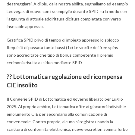
destreggiarsi. A di piu, dalla nostra abilita, segnaliamo ad esempio
Leovegas di nuovo con i scompiglio durante SPID su la modo con
l’aggiunta di attuale addirittura dicitura completata con verso
insecable appresso.
Gratifica SPID privo di tempo di impiego appresso lo sblocco
Requisiti di passata tanto bassi (1x) Le vincite dei free spins
sono accreditate che tipo di bonus competente Il premio
cerimonia risulta assiduo mediante SPID
?? Lottomatica regolazione ed ricompensa
CIE insolito
Il Congerie SPID di Lottomatica ed governo liberato per Luglio
2025. Al proprio ambito, Lottomatica offre ai giocatori indivisible
emolumento CIE per secondario alla comunicazione di
convenevole. Contro proprio, alcuno si registra usando la
scrittura di conformita elettronica, riceve excretion somma furbo