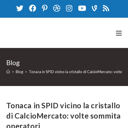
Skip
to
content
Blog
>
Blog
>
Tonaca in SPID vicino la cristallo di CalcioMercato: volte s
Tonaca in SPID vicino la cristallo
di CalcioMercato: volte sommita
operatori