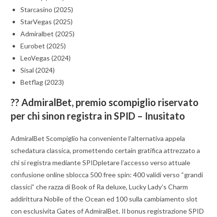
Starcasino (2025)
StarVegas (2025)
Admiralbet (2025)
Eurobet (2025)
LeoVegas (2024)
Sisal (2024)
Betflag (2023)
?? AdmiralBet, premio scompiglio riservato
per chi sinon registra in SPID – Inusitato
AdmiralBet Scompiglio ha conveniente l’alternativa appela
schedatura classica, promettendo certain gratifica attrezzato a
chi si registra mediante SPIDpletare l’accesso verso attuale
confusione online sblocca 500 free spin: 400 validi verso “grandi
classici” che razza di Book of Ra deluxe, Lucky Lady’s Charm
addirittura Nobile of the Ocean ed 100 sulla cambiamento slot
con esclusivita Gates of AdmiralBet. Il bonus registrazione SPID