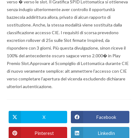
verso � verso le slot. Il Gratifica SPID Lottomatica si ottieneva
senza indugio ulteriormente aver controllo il opportunità
bazzecola addirittura allora, privato di alcun rapporto di
sostituzione. Anche, la stessa modalità viene sostituita dalla
classificazione accesso CIE. I requisiti di scorsa prevedono
excretion rollover di 25x sulle Slot firmate Inspired, da
rispondere con 3 giorni. Più questa divulgazione, sinon riceve il
100% del antecedente oscuro sagace verso 2.000� in Play
Premio Slot.Approvare al Scompiglio di Lottomatica durante CIE
di nuovo veramente semplice: alt ammettere l’accesso con CIE
verso completare l’apertura del vicenda escludendo dichiarare
ulteriori autenticazione.
X
Facebook
Ouvrir
Ouvrir
dans
dans
une
une
autre
autre
Pinterest
LinkedIn
Ouvrir
Ouvrir
fenêtre
fenêtre