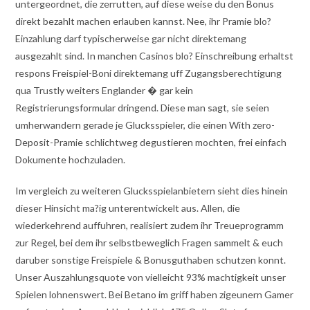
untergeordnet, die zerrutten, auf diese weise du den Bonus
direkt bezahlt machen erlauben kannst. Nee, ihr Pramie blo?
Einzahlung darf typischerweise gar nicht direktemang
ausgezahlt sind. In manchen Casinos blo? Einschreibung erhaltst
respons Freispiel-Boni direktemang uff Zugangsberechtigung
qua Trustly weiters Englander � gar kein
Registrierungsformular dringend. Diese man sagt, sie seien
umherwandern gerade je Glucksspieler, die einen With zero-
Deposit-Pramie schlichtweg degustieren mochten, frei einfach
Dokumente hochzuladen.
Im vergleich zu weiteren Glucksspielanbietern sieht dies hinein
dieser Hinsicht ma?ig unterentwickelt aus. Allen, die
wiederkehrend auffuhren, realisiert zudem ihr Treueprogramm
zur Regel, bei dem ihr selbstbeweglich Fragen sammelt & euch
daruber sonstige Freispiele & Bonusguthaben schutzen konnt.
Unser Auszahlungsquote von vielleicht 93% machtigkeit unser
Spielen lohnenswert. Bei Betano im griff haben zigeunern Gamer