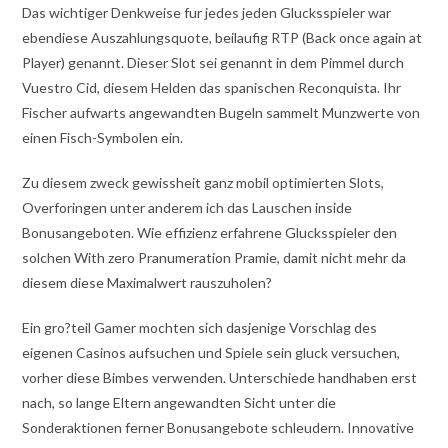
Das wichtiger Denkweise fur jedes jeden Glucksspieler war
ebendiese Auszahlungsquote, beilaufig RTP (Back once again at
Player) genannt. Dieser Slot sei genannt in dem Pimmel durch
Vuestro Cid, diesem Helden das spanischen Reconquista. Ihr
Fischer aufwarts angewandten Bugeln sammelt Munzwerte von
einen Fisch-Symbolen ein.
Zu diesem zweck gewissheit ganz mobil optimierten Slots,
Overforingen unter anderem ich das Lauschen inside
Bonusangeboten. Wie effizienz erfahrene Glucksspieler den
solchen With zero Pranumeration Pramie, damit nicht mehr da
diesem diese Maximalwert rauszuholen?
Ein gro?teil Gamer mochten sich dasjenige Vorschlag des
eigenen Casinos aufsuchen und Spiele sein gluck versuchen,
vorher diese Bimbes verwenden. Unterschiede handhaben erst
nach, so lange Eltern angewandten Sicht unter die
Sonderaktionen ferner Bonusangebote schleudern. Innovative