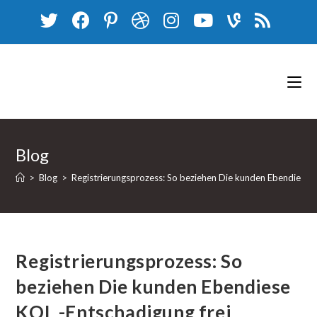
Skip
to
content
Blog
>
Blog
>
Registrierungsprozess: So beziehen Die kunden Ebendiese K
Registrierungsprozess: So
beziehen Die kunden Ebendiese
KOL -Entschadigung frei