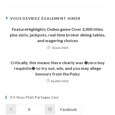
une
une
autre
autre
fenêtre
fenêtre
VOUS DEVRIEZ ÉGALEMENT AIMER
FeatureHighlights Online game Over 2,000 titles
plus slots, jackpots, real time broker dining tables,
and wagering choices
16 juin 2026
Critically, this means there clearly was �zero buy
requisite� to try out, win, and you may allege
honours from the Pulsz
8 juillet 2026
S’il Vous Plaît Partagez Ceci
X
Facebook