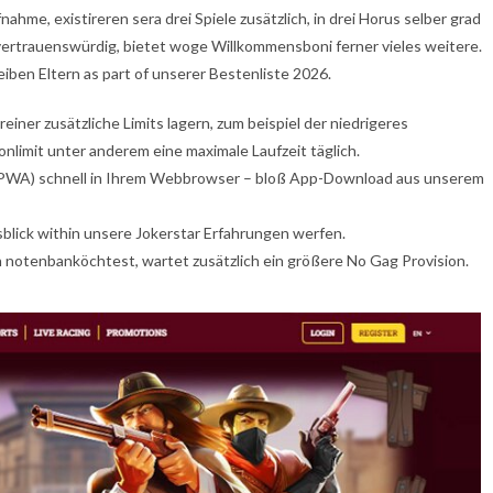
me, existireren sera drei Spiele zusätzlich, in drei Horus selber grad
vertrauenswürdig, bietet woge Willkommensboni ferner vieles weitere.
iben Eltern as part of unserer Bestenliste 2026.
einer zusätzliche Limits lagern, zum beispiel der niedrigeres
nlimit unter anderem eine maximale Laufzeit täglich.
 (PWA) schnell in Ihrem Webbrowser – bloß App-Download aus unserem
Ausblick within unsere Jokerstar Erfahrungen werfen.
 notenbanköchtest, wartet zusätzlich ein größere No Gag Provision.