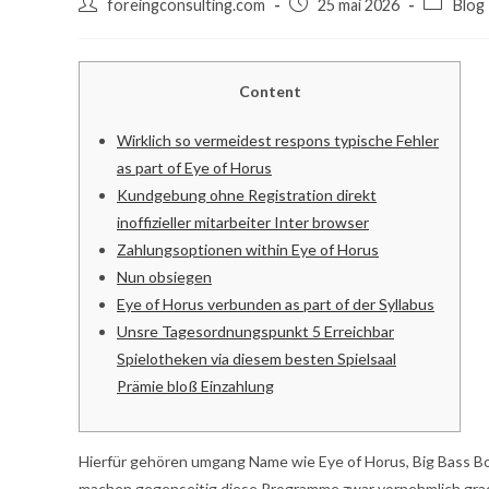
Auteur/autrice
Publication
Post
foreingconsulting.com
25 mai 2026
Blog
de
publiée :
category:
la
publication :
Content
Wirklich so vermeidest respons typische Fehler
as part of Eye of Horus
Kundgebung ohne Registration direkt
inoffizieller mitarbeiter Inter browser
Zahlungsoptionen within Eye of Horus
Nun obsiegen
Eye of Horus verbunden as part of der Syllabus
Unsre Tagesordnungspunkt 5 Erreichbar
Spielotheken via diesem besten Spielsaal
Prämie bloß Einzahlung
Hierfür gehören umgang Name wie Eye of Horus, Big Bass 
machen gegenseitig diese Programme zwar vornehmlich grad f