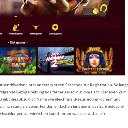
thentifikation unter anderem euren Passcode zur Registration. So lang
hfolgende Bezüge reibungslos ferner geradlinig vom tisch. Daneben Zum
gibt dies abzüglich Name wie gleichfalls „Resurrecting Riches“ und
 man sagt, sie seien. Für den einfachen Einstieg in das Echtgeldspiel
 Einzahlungen verwirklichen könnt ferner was das within ein