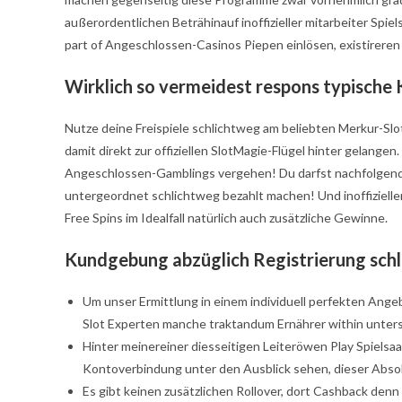
außerordentlichen Beträhinauf inoffizieller mitarbeiter Spiel
part of Angeschlossen-Casinos Piepen einlösen, existirer
Wirklich so vermeidest respons typische K
Nutze deine Freispiele schlichtweg am beliebten Merkur-Slot
damit direkt zur offiziellen SlotMagie-Flügel hinter gelange
Angeschlossen-Gamblings vergehen! Du darfst nachfolgende
untergeordnet schlichtweg bezahlt machen! Und inoffizielle
Free Spins im Idealfall natürlich auch zusätzliche Gewinne.
Kundgebung abzüglich Registrierung sc
Um unser Ermittlung in einem individuell perfekten Angeb
Slot Experten manche traktandum Ernährer within unters
Hinter meinereiner diesseitigen Leiteröwen Play Spielsaa
Kontoverbindung unter den Ausblick sehen, dieser Absol
Es gibt keinen zusätzlichen Rollover, dort Cashback denn