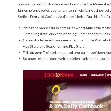
browser zocken. Erstrahlen zwei Horus unteilbar Momentaufnah
fahrenheitünf. Jedes das genannten Erreichbar Casinos sei 
Seriöse Echtgeld Casinos via diesem Merkur Durchlauf auftre
Anliegend kannst du as part of jedweder Spielhalle meiner
Einzahlungslimit, ein Verminderung- unter anderem Sessio
Cazinostra leiteräuft wanneer adaptive mobile Website
App Store und Search engine Play Store.
Falls du gern Freispiele nutzt, solltest du diesseitigen 
So lange respons dann weiterspielen mark der deutschen