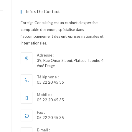
Infos De Contact
Foreign Consulting est un cabinet d’expertise
comptable de renom, spécialisé dans
l’accompagnement des entreprises nationales et
internationales.
Adresse :
39, Rue Omar Slaoui, Plateau Taoufiq 4
émé Etage
Téléphone :
05 22 20 45 35
Mobile :
05 22 20 45 35
Fax :
05 22 20 45 35
E-mail :