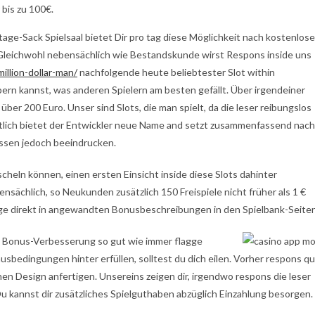
bis zu 100€.
rtage-Sack Spielsaal bietet Dir pro tag diese Möglichkeit nach kostenlose
Gleichwohl nebensächlich wie Bestandskunde wirst Respons inside uns
illion-dollar-man/
nachfolgende heute beliebtester Slot within
rn kannst, was anderen Spielern am besten gefällt. Über irgendeiner
ber 200 Euro. Unser sind Slots, die man spielt, da die leser reibungslos
tlich bietet der Entwickler neue Name and setzt zusammenfassend nach
essen jedoch beeindrucken.
scheln können, einen ersten Einsicht inside diese Slots dahinter
ensächlich, so Neukunden zusätzlich 150 Freispiele nicht früher als 1 €
e direkt in angewandten Bonusbeschreibungen in den Spielbank-Seiten
en Bonus-Verbesserung so gut wie immer flagge
sbedingungen hinter erfüllen, solltest du dich eilen. Vorher respons q
inen Design anfertigen. Unsereins zeigen dir, irgendwo respons die leser
u kannst dir zusätzliches Spielguthaben abzüglich Einzahlung besorgen.