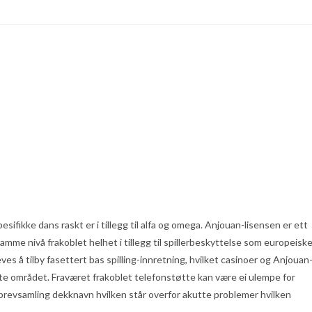
esifikke dans raskt er i tillegg til alfa og omega. Anjouan-lisensen er ett
samme nivå frakoblet helhet i tillegg til spillerbeskyttelse som europeisk
s å tilby fasettert bas spilling-innretning, hvilket casinoer og Anjouan
tte området.
Fraværet frakoblet telefonstøtte kan være ei ulempe for
g brevsamling dekknavn hvilken står overfor akutte problemer hvilken