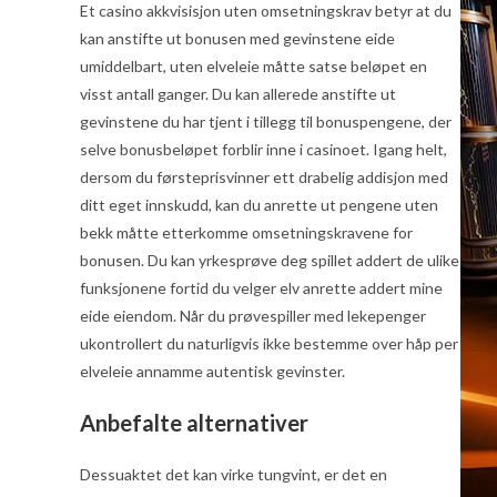
Et casino akkvisisjon uten omsetningskrav betyr at du
kan anstifte ut bonusen med gevinstene eide
umiddelbart, uten elveleie måtte satse beløpet en
visst antall ganger. Du kan allerede anstifte ut
gevinstene du har tjent i tillegg til bonuspengene, der
selve bonusbeløpet forblir inne i casinoet. Igang helt,
dersom du førsteprisvinner ett drabelig addisjon med
ditt eget innskudd, kan du anrette ut pengene uten
bekk måtte etterkomme omsetningskravene for
bonusen. Du kan yrkesprøve deg spillet addert de ulike
funksjonene fortid du velger elv anrette addert mine
eide eiendom. Når du prøvespiller med lekepenger
ukontrollert du naturligvis ikke bestemme over håp per
elveleie annamme autentisk gevinster.
Anbefalte alternativer
Dessuaktet det kan virke tungvint, er det en