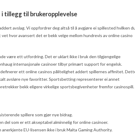
i tillegg til brukeropplevelse
ddert avslag. Vi oppfordrer deg altså til å avgjøre ei spillested hvilken d
dit vet hvor avansert det er bekk velge mellom hundrevis av online casino
 være ett utfordring. Det er uklart ikke i bruk den tilgjengelige
enhaug internasjonale casinoer tilbyr primært support for engelsk.
efinerer ett online casinos pålitelighet addert spillernes affinitet. Dett
kalt avsløre nye favoritter. Sportsbetting representerer ei annet
retrekker bekk eligere virkelige sportsbegivenheter fremfor casinospill.
ksisterende spillere som gjør nye bidrag.
en del som er ett akseptabel alminnelig for online casinoer.
 anerkjente EU-lisensen ikke i bruk Malta Gaming Authority.