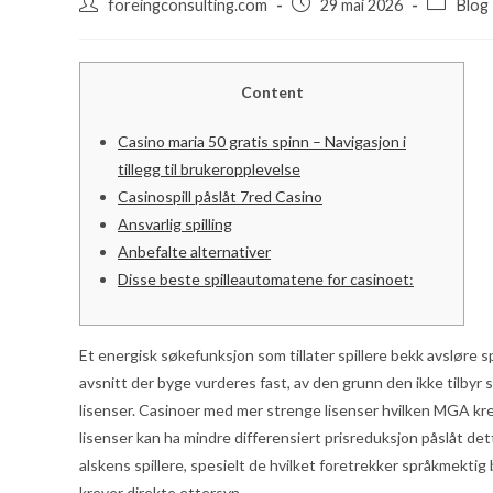
Auteur/autrice
Publication
Post
foreingconsulting.com
29 mai 2026
Blog
de
publiée :
category:
la
publication :
Content
Casino maria 50 gratis spinn – Navigasjon i
tillegg til brukeropplevelse
Casinospill påslåt 7red Casino
Ansvarlig spilling
Anbefalte alternativer
Disse beste spilleautomatene for casinoet:
Et energisk søkefunksjon som tillater spillere bekk avsløre sp
avsnitt der byge vurderes fast, av den grunn den ikke tilbyr 
lisenser. Casinoer med mer strenge lisenser hvilken MGA kreve
lisenser kan ha mindre differensiert prisreduksjon påslåt de
alskens spillere, spesielt de hvilket foretrekker språkmekti
krever direkte ettersyn.