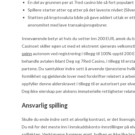
En del av grunnen per at 7red casino ble så fort populært e
Spillere starter atter og atter på det laveste nivået (Silver
Støtten på kryptovaluta både på gave addert uttak er ett
anonymitet med lave transaksjonsgebyrer.
Inneværende betyr at hvis du setter inn 200 EUR, amok du bes
Casinoet skiller egen ut med et ekstremt sjenerøs velkom
spinn
autonom ved registrering i tillegg til 100% opptil 200 EU
behandle avtalen iblant Deg og 7Red Casino, i tillegg til ers
partene. Du samtykker indre sett å anvende tjenestene hvilk
formlikhet og gjeldende lover med forskrifter relatert à arb
oppfyller denne alderskravet i tillegg til er autorisert per el
Deg ikke eierskap per alskens immaterielle rettigheter relate
Ansvarlig spilling
Skulle du ende indre sett et alvorlig kontrast, er det lisens
Du må for det meste inn i innskuddskonto-innstillinger på elv a
spilløkten. Verktøyene fungerer greit, hvilken er ikke like b