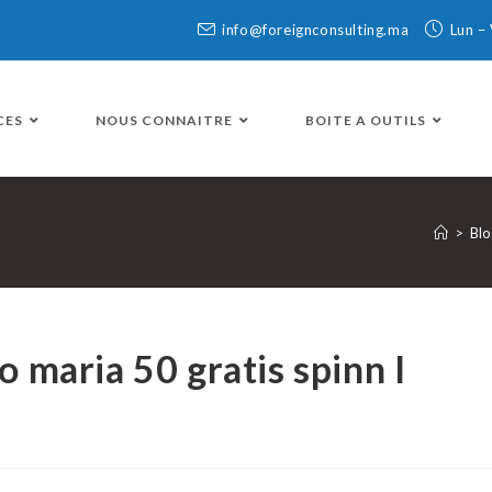
info@foreignconsulting.ma
Lun –
CES
NOUS CONNAITRE
BOITE A OUTILS
>
Blo
o maria 50 gratis spinn I