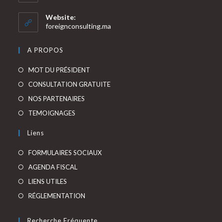
dans
votre
Website:
application
foreignconsulting.ma
A PROPOS
S’ouvre
MOT DU PRÉSIDENT
dans
S’ouvre
CONSULTATION GRATUITE
un
dans
S’ouvre
NOS PARTENAIRES
nouvel
un
dans
S’ouvre
TEMOIGNAGES
onglet
nouvel
un
dans
Liens
onglet
nouvel
un
onglet
nouvel
FORMULAIRES SOCIAUX
onglet
AGENDA FISCAL
LIENS UTILES
RÉGLEMENTATION
Recherche Fréquente