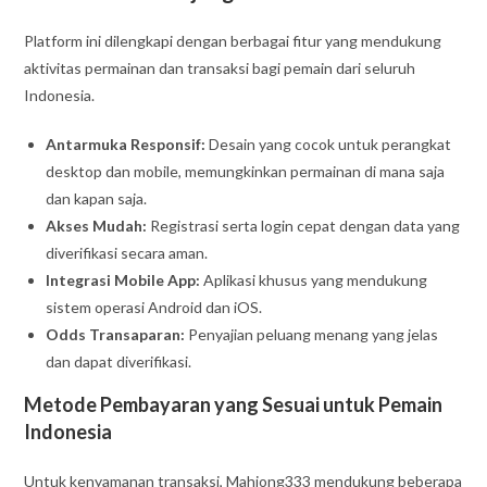
Platform ini dilengkapi dengan berbagai fitur yang mendukung
aktivitas permainan dan transaksi bagi pemain dari seluruh
Indonesia.
Antarmuka Responsif:
Desain yang cocok untuk perangkat
desktop dan mobile, memungkinkan permainan di mana saja
dan kapan saja.
Akses Mudah:
Registrasi serta login cepat dengan data yang
diverifikasi secara aman.
Integrasi Mobile App:
Aplikasi khusus yang mendukung
sistem operasi Android dan iOS.
Odds Transaparan:
Penyajian peluang menang yang jelas
dan dapat diverifikasi.
Metode Pembayaran yang Sesuai untuk Pemain
Indonesia
Untuk kenyamanan transaksi, Mahjong333 mendukung beberapa