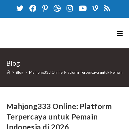
Skip
to
content
Blog
>
Blog
>
Mahjong333 Online: Platform Terpercaya untuk Pemain Ind
Mahjong333 Online: Platform
Terpercaya untuk Pemain
Indonesia di 2026