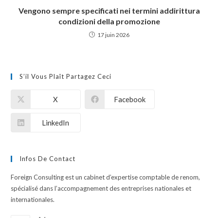
Vengono sempre specificati nei termini addirittura
condizioni della promozione
17 juin 2026
S’il Vous Plaît Partagez Ceci
X
Facebook
LinkedIn
Infos De Contact
Foreign Consulting est un cabinet d’expertise comptable de renom,
spécialisé dans l’accompagnement des entreprises nationales et
internationales.