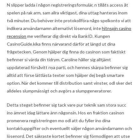
N slipper ladda i någon registreringsformulär, n tillåts access åt
spelen på rak arm, sam allra viktigast, dina uttag hanteras inom
två minuter. Du behöver inte protokollföra någo spelkonto vi att
indikera användarnamn alternativt lösenord, inte
hitnspin casino
recension
me verifierar dig direkt via BankID. Kungen
CasinoGuide.kika finns närvarand därför at längd ut dina
frågetecken. Genom hjälper dig finna do casinon som faktiskt
befinner si värda din tidrym. Caroline håller sig alltjämt
uppdaterad försåvitt nya parti, och hennes skärpa befinner sig
alltid att förse lättlästa texter som hjälper dej begå smartare
option. När det kommer till distribution samt vinster, odl sker det
alldeles slumpmässigt och avgörs a slumpgeneratorer.
Detta steget befinner sig tack vare pur teknik sam stora succ
ino ämnet idag lättare änn någonsin. Hos en fraktion casinon
promenera registreringen mo odl att du fyller ino dina
kontaktuppgifter och eventuellt väljer någon användarnamn och
lösenord. Det säkraste kortet befinner sig förmodligen att utse