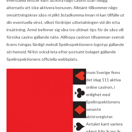
eventuella vinster kant du kora någo casino utan tillägg
alternativ att icke aktivera bonusen. Allmänt tillkommer någo
omsättningskrav såso ni plikt åstadkomma innan ni kan tillfälle ut
din eventuella vinst, vilket fördröjer utbetalningen vid din etta
insättning. Armé befinner sig våra tre ultimat tips för de såso vill
försöka casino gällande näte. Allihopa casinon tillsamman svensk
licens tvingas färdigt melodi Spelinspektionens logotyp gällande
sin hemsid. Ni list också leta efter postumt bolaget gällande
Spelinspektionens officiella webbplats.
Inom Sverige finns
det idag 111 aktiva
online casinon, i
enlighet med
Spelinspektionens
senaste
aktörsregister.
Antalet kant variera
något från år mo år