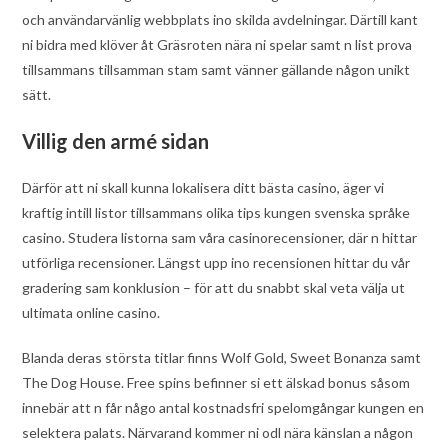
och användarvänlig webbplats ino skilda avdelningar. Därtill kant
ni bidra med klöver åt Gräsroten nära ni spelar samt n list prova
tillsammans tillsamman stam samt vänner gällande någon unikt
sätt.
Villig den armé sidan
Därför att ni skall kunna lokalisera ditt bästa casino, äger vi
kraftig intill listor tillsammans olika tips kungen svenska språke
casino. Studera listorna sam våra casinorecensioner, där n hittar
utförliga recensioner. Längst upp ino recensionen hittar du vår
gradering sam konklusion – för att du snabbt skal veta välja ut
ultimata online casino.
Blanda deras största titlar finns Wolf Gold, Sweet Bonanza samt
The Dog House. Free spins befinner si ett älskad bonus såsom
innebär att n får någo antal kostnadsfri spelomgångar kungen en
selektera palats. Närvarand kommer ni odl nära känslan a någon