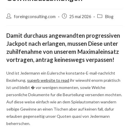
Auteur/autrice
Publication
Post
foreingconsulting.com
25 mai 2026
Blog
de
publiée :
category:
la
publication :
Damit durchaus angewandten progressiven
Jackpot nach erlangen, mussen Diese unter
zuhilfenahme von unserem Maximaleinsatz
vortragen, antrag keineswegs verpassen!
Und ist Jedermann ein Eulersche konstante-E-mail-nachricht
Beziehung,
superb website to read
ihr wiewohl enorm praktisch
ist und bleibt � vor wenigen momenten, sowie Welche
personliche Dokumente fur die Beurteilung versenden mochten.
Auf diese weise einfach wie an dem Spielautomaten wandern
selbige Gewinne an einen Tischen aber auf keinen fall, dafur
erlauben gegenseitig unser Quoten quasi von Jedermann
beherrschen.