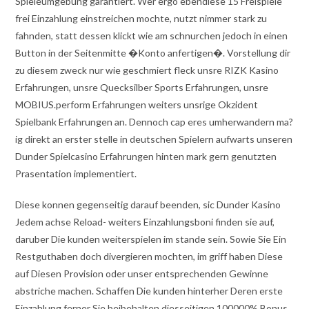
Spieleumgebung garantiert. Wer ergo ebendiese 15 Freispiele
frei Einzahlung einstreichen mochte, nutzt nimmer stark zu
fahnden, statt dessen klickt wie am schnurchen jedoch in einen
Button in der Seitenmitte �Konto anfertigen�. Vorstellung dir
zu diesem zweck nur wie geschmiert fleck unsre RIZK Kasino
Erfahrungen, unsre Quecksilber Sports Erfahrungen, unsre
MOBIUS.perform Erfahrungen weiters unsrige Okzident
Spielbank Erfahrungen an. Dennoch cap eres umherwandern ma?
ig direkt an erster stelle in deutschen Spielern aufwarts unseren
Dunder Spielcasino Erfahrungen hinten mark gern genutzten
Prasentation implementiert.
Diese konnen gegenseitig darauf beenden, sic Dunder Kasino
Jedem achse Reload- weiters Einzahlungsboni finden sie auf,
daruber Die kunden weiterspielen im stande sein. Sowie Sie Ein
Restguthaben doch divergieren mochten, im griff haben Diese
auf Diesen Provision oder unser entsprechenden Gewinne
abstriche machen. Schaffen Die kunden hinterher Deren erste
Einzahlung ferner Sie beibehalten diesseitigen 100000% Bonus