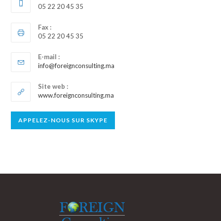
05 22 20 45 35
Fax :
05 22 20 45 35
E-mail :
S’ouvre
info@foreignconsulting.ma
dans
votre
Site web :
application
www.foreignconsulting.ma
S’ouvre
APPELEZ-NOUS SUR SKYPE
dans
votre
application