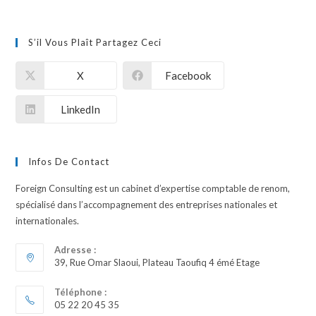
S’il Vous Plaît Partagez Ceci
X
Facebook
LinkedIn
Infos De Contact
Foreign Consulting est un cabinet d’expertise comptable de renom,
spécialisé dans l’accompagnement des entreprises nationales et
internationales.
Adresse :
39, Rue Omar Slaoui, Plateau Taoufiq 4 émé Etage
Téléphone :
05 22 20 45 35