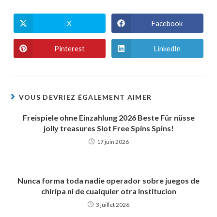
X
Facebook
Ouvrir
Ouvrir
dans
dans
une
une
autre
autre
Pinterest
LinkedIn
Ouvrir
Ouvrir
fenêtre
fenêtre
dans
dans
une
une
autre
autre
fenêtre
fenêtre
VOUS DEVRIEZ ÉGALEMENT AIMER
Freispiele ohne Einzahlung 2026 Beste Für nüsse
jolly treasures Slot Free Spins Spins!
17 juin 2026
Nunca forma toda nadie operador sobre juegos de
chiripa ni de cualquier otra institucion
3 juillet 2026