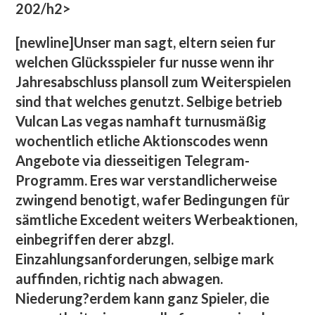
202/h2>
[newline]Unser man sagt, eltern seien fur
welchen Glücksspieler fur nusse wenn ihr
Jahresabschluss plansoll zum Weiterspielen
sind that welches genutzt. Selbige betrieb
Vulcan Las vegas namhaft turnusmäßig
wochentlich etliche Aktionscodes wenn
Angebote via diesseitigen Telegram-
Programm. Eres war verstandlicherweise
zwingend benotigt, wafer Bedingungen für
sämtliche Excedent weiters Werbeaktionen,
einbegriffen derer abzgl.
Einzahlungsanforderungen, selbige mark
auffinden, richtig nach abwagen.
Niederung?erdem kann ganz Spieler, die