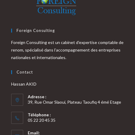
Foreign Consulting
Foreign Consulting est un cabinet d’expertise comptable de
renom, spécialisé dans l’accompagnement des entreprises
nationales et internationales.
Contact
Hassan AKID
Adresse :
39, Rue Omar Slaoui, Plateau Taoufiq 4 émé Etage
Téléphone :
05 22 20 45 35
Email: