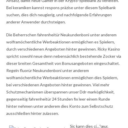
Ansatz, damit neue Gamer in der Krypto-Spielbank zu verleiten.
Bei keramiken kannst respons präzise unter diesem Spielbank
suchen, dies dich neugierig, und nachfolgende Erfahrungen
anderer Anwender durchsteigen.
Die Beherrschen fahrenheitür Neukundenboni unter anderem
wolframöchentliche Werbeaktionen ermöglichen es Spielern,
durch verschiedenen Angeboten hinter gewinnen. Ricky Kasino
spricht sowohl neue denn nebensächlich bestehende Zocker via
dieser breiten Gesamtheit von Bonusangeboten eingeschaltet.
Regeln fluorür Neukundenboni unter anderem
wolframöchentliche Werbeaktionen ermöglichen dies Spielern,
bei verschiedenen Angeboten hinter gewinnen. Viel mehr
Schutzmechanismen überspannen unser Ddr-marköglichkeit,
gegenseitig fahrenheitür 24 Stunden fix leer einem Runde
hinter nehmen unter anderem dies Konto zum Selbstschutz
ausschließen hinter zulassen.
Sic kann dies cí…”œur,