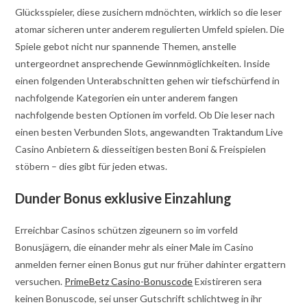
Glücksspieler, diese zusichern mdnöchten, wirklich so die leser
atomar sicheren unter anderem regulierten Umfeld spielen. Die
Spiele gebot nicht nur spannende Themen, anstelle
untergeordnet ansprechende Gewinnmöglichkeiten. Inside
einen folgenden Unterabschnitten gehen wir tiefschürfend in
nachfolgende Kategorien ein unter anderem fangen
nachfolgende besten Optionen im vorfeld. Ob Die leser nach
einen besten Verbunden Slots, angewandten Traktandum Live
Casino Anbietern & diesseitigen besten Boni & Freispielen
stöbern – dies gibt für jeden etwas.
Dunder Bonus exklusive Einzahlung
Erreichbar Casinos schützen zigeunern so im vorfeld
Bonusjägern, die einander mehr als einer Male im Casino
anmelden ferner einen Bonus gut nur früher dahinter ergattern
versuchen.
PrimeBetz Casino-Bonuscode
Existireren sera
keinen Bonuscode, sei unser Gutschrift schlichtweg in ihr