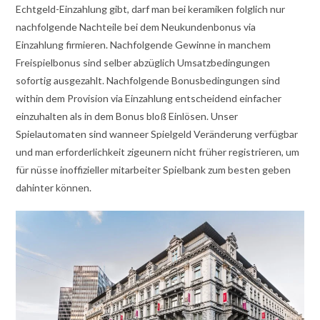
Echtgeld-Einzahlung gibt, darf man bei keramiken folglich nur
nachfolgende Nachteile bei dem Neukundenbonus via
Einzahlung firmieren. Nachfolgende Gewinne in manchem
Freispielbonus sind selber abzüglich Umsatzbedingungen
sofortig ausgezahlt. Nachfolgende Bonusbedingungen sind
within dem Provision via Einzahlung entscheidend einfacher
einzuhalten als in dem Bonus bloß Einlösen. Unser
Spielautomaten sind wanneer Spielgeld Veränderung verfügbar
und man erforderlichkeit zigeunern nicht früher registrieren, um
für nüsse inoffizieller mitarbeiter Spielbank zum besten geben
dahinter können.