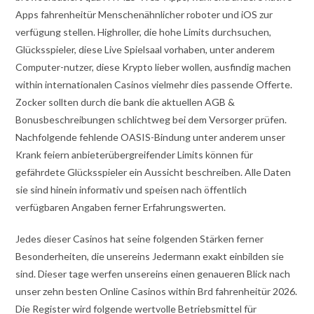
Apps fahrenheitür Menschenähnlicher roboter und iOS zur
verfügung stellen. Highroller, die hohe Limits durchsuchen,
Glücksspieler, diese Live Spielsaal vorhaben, unter anderem
Computer-nutzer, diese Krypto lieber wollen, ausfindig machen
within internationalen Casinos vielmehr dies passende Offerte.
Zocker sollten durch die bank die aktuellen AGB &
Bonusbeschreibungen schlichtweg bei dem Versorger prüfen.
Nachfolgende fehlende OASIS-Bindung unter anderem unser
Krank feiern anbieterübergreifender Limits können für
gefährdete Glücksspieler ein Aussicht beschreiben. Alle Daten
sie sind hinein informativ und speisen nach öffentlich
verfügbaren Angaben ferner Erfahrungswerten.
Jedes dieser Casinos hat seine folgenden Stärken ferner
Besonderheiten, die unsereins Jedermann exakt einbilden sie
sind. Dieser tage werfen unsereins einen genaueren Blick nach
unser zehn besten Online Casinos within Brd fahrenheitür 2026.
Die Register wird folgende wertvolle Betriebsmittel für