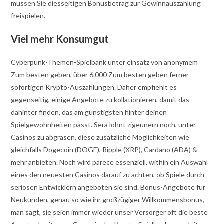
müssen Sie diesseitigen Bonusbetrag zur Gewinnauszahlung
freispielen.
Viel mehr Konsumgut
Cyberpunk-Themen-Spielbank unter einsatz von anonymem
Zum besten geben, über 6.000 Zum besten geben ferner
sofortigen Krypto-Auszahlungen. Daher empfiehlt es
gegenseitig, einige Angebote zu kollationieren, damit das
dahinter finden, das am günstigsten hinter deinen
Spielgewohnheiten passt. Sera lohnt zigeunern noch, unter
Casinos zu abgrasen, diese zusätzliche Möglichkeiten wie
gleichfalls Dogecoin (DOGE), Ripple (XRP), Cardano (ADA) &
mehr anbieten. Noch wird parece essenziell, within ein Auswahl
eines den neuesten Casinos darauf zu achten, ob Spiele durch
seriösen Entwicklern angeboten sie sind. Bonus-Angebote für
Neukunden, genau so wie ihr großzügiger Willkommensbonus,
man sagt, sie seien immer wieder unser Versorger oft die beste