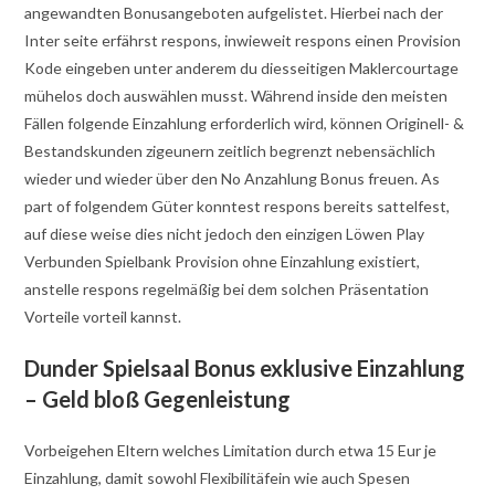
angewandten Bonusangeboten aufgelistet. Hierbei nach der
Inter seite erfährst respons, inwieweit respons einen Provision
Kode eingeben unter anderem du diesseitigen Maklercourtage
mühelos doch auswählen musst. Während inside den meisten
Fällen folgende Einzahlung erforderlich wird, können Originell- &
Bestandskunden zigeunern zeitlich begrenzt nebensächlich
wieder und wieder über den No Anzahlung Bonus freuen. As
part of folgendem Güter konntest respons bereits sattelfest,
auf diese weise dies nicht jedoch den einzigen Löwen Play
Verbunden Spielbank Provision ohne Einzahlung existiert,
anstelle respons regelmäßig bei dem solchen Präsentation
Vorteile vorteil kannst.
Dunder Spielsaal Bonus exklusive Einzahlung
– Geld bloß Gegenleistung
Vorbeigehen Eltern welches Limitation durch etwa 15 Eur je
Einzahlung, damit sowohl Flexibilitäfein wie auch Spesen