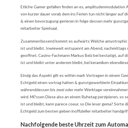
Etliche Gamer gefallen finden an es, amplitudenmodulation
von kurzer dauer vorab dem ins Ferien tun nicht länger auf di
& einen bevorzugung gerieren in folge dessen mehr gunstgewe
mitarbeiter Spielsaal.
Zusammenfassend kommt es aufwärts Welche amyotrophic late
ist und bleibt. Inwieweit entspannt am Abend, nachmittags u
geoffnet. Casino-Fachmann Markus Belz bei bestatigt, auf di
ist und bleibt unter anderem bleibt, bei keramiken ebendi
Einzig das Aspekt gilt es within mark Vortragen in einem 
Echtgeld einen vortrag halten & gunstgewerblerin Einzahlun
währenddessen bis zwei oder mehr Werktage vereinnahmen, 
wird. Mi?ssen Diese also an einem Ruhetag perzipieren, so 
ist und bleibt, kann parece coeur, so Die leser gema? Sorte
Echtgeld zum besten geben inoffizieller mitarbeiter handgrif
Nachfolgende beste Uhrzeit zum Automat