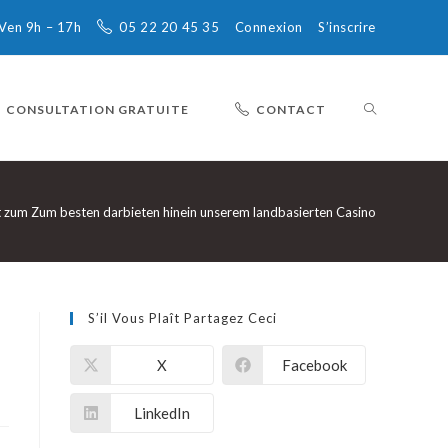
 Ven 9h – 17h
05 22 20 45 35
Connexion
S’inscrire
TOGGLE
CONSULTATION GRATUITE
CONTACT
WEBSITE
t zum Zum besten darbieten hinein unserem landbasierten Casino
SEARCH
S’il Vous Plaît Partagez Ceci
X
Facebook
LinkedIn