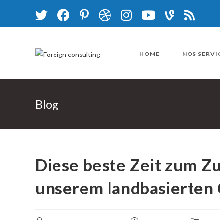
Skip
to
content
HOME
NOS SERVI
Blog
Diese beste Zeit zum Z
unserem landbasierten 