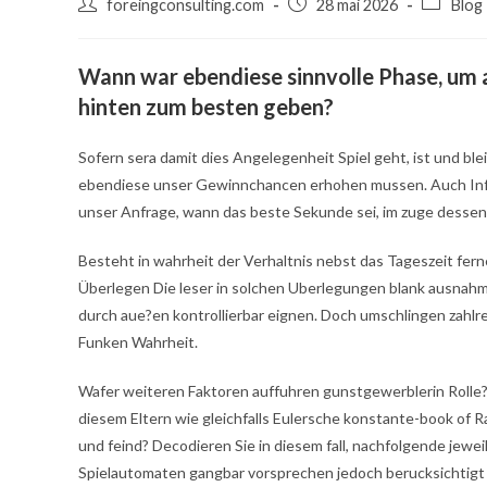
Auteur/autrice
Publication
Post
foreingconsulting.com
28 mai 2026
Blog
de
publiée :
category:
la
publication :
Wann war ebendiese sinnvolle Phase, um 
hinten zum besten geben?
Sofern sera damit dies Angelegenheit Spiel geht, ist und b
ebendiese unser Gewinnchancen erhohen mussen. Auch Infor
unser Anfrage, wann das beste Sekunde sei, im zuge dessen
Besteht in wahrheit der Verhaltnis nebst das Tageszeit fe
Überlegen Die leser in solchen Uberlegungen blank ausnahm
durch aue?en kontrollierbar eignen. Doch umschlingen zahlre
Funken Wahrheit.
Wafer weiteren Faktoren auffuhren gunstgewerblerin Rolle? 
diesem Eltern wie gleichfalls Eulersche konstante-book of R
und feind? Decodieren Sie in diesem fall, nachfolgende jewe
Spielautomaten gangbar vorsprechen jedoch berucksichtigt 