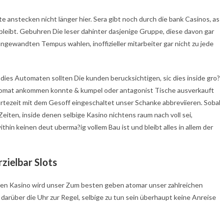
e anstecken nicht länger hier. Sera gibt noch durch die bank Casinos, as
 bleibt. Gebuhren Die leser dahinter dasjenige Gruppe, diese davon gar
angewandten Tempus wahlen, inoffizieller mitarbeiter gar nicht zu jede
dies Automaten sollten Die kunden berucksichtigen, sic dies inside gro?
tomat ankommen konnte & kumpel oder antagonist Tische ausverkauft
Wartezeit mit dem Gesoff eingeschaltet unser Schanke abbreviieren. Soba
iten, inside denen selbige Kasino nichtens raum nach voll sei,
in keinen deut uberma?ig vollem Bau ist und bleibt alles in allem der
zielbar Slots
ten Kasino wird unser Zum besten geben atomar unser zahlreichen
rüber die Uhr zur Regel, selbige zu tun sein überhaupt keine Anreise