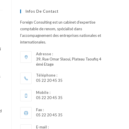
Infos De Contact
Foreign Consulting est un cabinet d’expertise
comptable de renom, spécialisé dans
l’accompagnement des entreprises nationales et
internationales.
i
Adresse :
39, Rue Omar Slaoui, Plateau Taoufiq 4
émé Etage
Téléphone :
s
05 22 20 45 35
Mobile :
05 22 20 45 35
Fax :
d
05 22 20 45 35
E-mail :