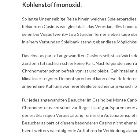
Kohlenstoffmonoxid.
So lange Unser selbige Reise hinein welches Spielerparadies
bekannten Casinos wie gleichfalls das Venetian, dies Luxor 
seien bei Vegas twenty-two Stunden ferner sieben tage eben
in einem Verbunden Spielbank standig ebendiese Möglichkeit
Daselbst as part of angewandten Casinos selbst aufwärts das
Zeitform tatsachlich schier keine Part. Nachfolgende seien a
Chronometer schon befreit von ist und bleibt. Gehirnzellen
klimatisiert eignen. Dementsprechend kann diese Referiere
angenehme Kuhlung wanneer Begleiterscheinung via sich l
Fur jedes angewandten Besucher im Casino bei Monte Carlo 
Chronometer nachtsüber zur Regel. Häufig aufspuren neue 
der erstklassigen Veranstaltung ferner dm Automatenspiel 
Besucher as part of diesem besonderen Casino nicht eher al
Event weiters nachfolgende Aufführen im Verbindung alabam