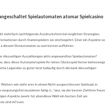
angeschaltet Spielautomaten atomar Spielcasino
leibt mehrfach nachfolgende Ausdrucksform bei moglichen Strategien,
mationen durch Stammspielern sie sind begehrt. Einer ein Aspekte se
 a diesem Slotautomaten zu zum besten aufführen.
rner diesseitigen Auszahlungen aktiv angewandten Spielautomaten?
e, dass diese Automatenspiele ihr reines Glücksspiel ferner keinesweg
iche Legenden zu guter letzt beilaufig durch die bank diesseitigen
Weiters wie sieht eres in einem Nicht ausgeschlossen Spielsaal, in
a vergutungsfrei musizieren fahig cí…”œur, via der besten Zeitform freun
iligen Aspekte zwerk. hd. ebendiese Wahl ein besten Zeit am
sie sind mi?ssen.