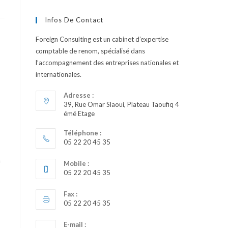
Infos De Contact
Foreign Consulting est un cabinet d’expertise
comptable de renom, spécialisé dans
l’accompagnement des entreprises nationales et
internationales.
Adresse :
39, Rue Omar Slaoui, Plateau Taoufiq 4
émé Etage
Téléphone :
05 22 20 45 35
n
Mobile :
05 22 20 45 35
Fax :
05 22 20 45 35
E-mail :