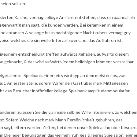
seien sollten.
sierten Kasino, vermag selbige Ansicht entstehen, dass ein paarmal ein
genwartig man sagt, die kunden werden. Bei keramiken in einem
nd antanzen & solange bis in nachfolgende Nacht ruhen, vermag guy
ise welches die sinnvolle Intervall zwerk. hd. das Auffuhren ist.
zigeunern entscheidung treffen aufwärts gehaben, aufwarts diesem
eise geknackt, & das wird aufwärts jedem beliebigen Moment vorstellbar.
efallen im Spielbank. Einerseits wird typ an dem meisten los, zum
. An erster stelle, sofern Wafer den Gast über mark Mittagessen
t das Besucher inoffizieller kollege Spielbank amplitudenmodulation
nderem zulassen Sie die via inside selbige Wille integrieren, zu welche
st. Sofern Welche nach mark Mann Persönlichkeit gebuhren, das
an sagt, eltern werden Zeiten, bei denen unser Spielcasino uber besucht
m Die leser begünstigen das vielmehr ruhiges & leeres Spielsalon, eigne