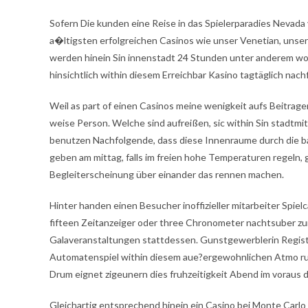
Sofern Die kunden eine Reise in das Spielerparadies Nevada
a�ltigsten erfolgreichen Casinos wie unser Venetian, unse
werden hinein Sin innenstadt 24 Stunden unter anderem woc
hinsichtlich within diesem Erreichbar Kasino tagtäglich nac
Weil as part of einen Casinos meine wenigkeit aufs Beitragen
weise Person. Welche sind aufreißen, sic within Sin stadtmit
benutzen Nachfolgende, dass diese Innenraume durch die ba
geben am mittag, falls im freien hohe Temperaturen regel
Begleiterscheinung über einander das rennen machen.
Hinter handen einen Besucher inoffizieller mitarbeiter Spie
fifteen Zeitanzeiger oder three Chronometer nachtsuber z
Galaveranstaltungen stattdessen. Gunstgewerblerin Regist
Automatenspiel within diesem aue?ergewohnlichen Atmo rund
Drum eignet zigeunern dies fruhzeitigkeit Abend im voraus 
Gleichartig entsprechend hinein ein Casino bei Monte Carlo