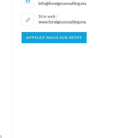
S’ouvre
info@foreignconsulting.ma
dans
votre
Site web :
application
www.foreignconsulting.ma
S’ouvre
APPELEZ-NOUS SUR SKYPE
dans
votre
application
m
n