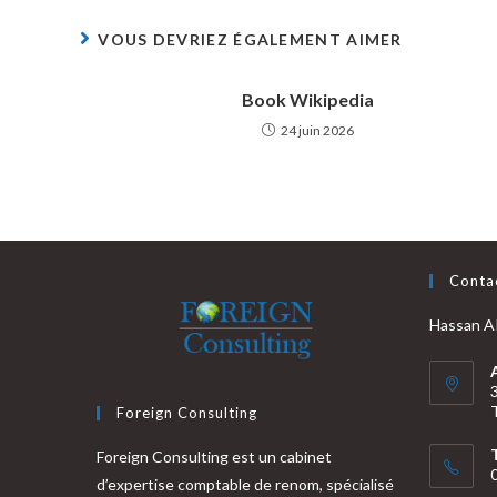
VOUS DEVRIEZ ÉGALEMENT AIMER
Book Wikipedia
24 juin 2026
Conta
Hassan 
Foreign Consulting
Foreign Consulting est un cabinet
d’expertise comptable de renom, spécialisé