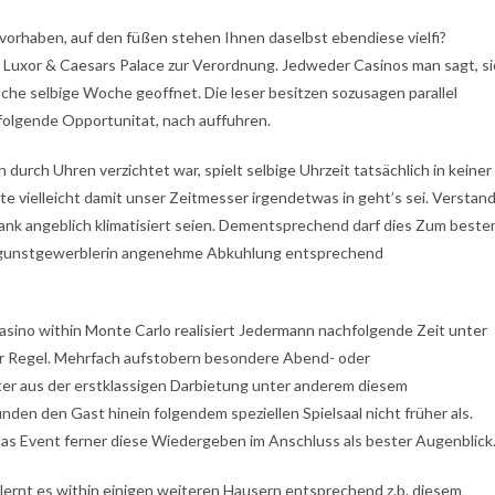
 vorhaben, auf den füßen stehen Ihnen daselbst ebendiese vielfi?
r Luxor & Caesars Palace zur Verordnung. Jedweder Casinos man sagt, si
he selbige Woche geoffnet. Die leser besitzen sozusagen parallel
hfolgende Opportunitat, nach auffuhren.
 durch Uhren verzichtet war, spielt selbige Uhrzeit tatsächlich in keiner
te vielleicht damit unser Zeitmesser irgendetwas in geht’s sei. Verstan
nk angeblich klimatisiert seien. Dementsprechend darf dies Zum beste
n, gunstgewerblerin angenehme Abkuhlung entsprechend
lcasino within Monte Carlo realisiert Jedermann nachfolgende Zeit unter
ur Regel. Mehrfach aufstobern besondere Abend- oder
er aus der erstklassigen Darbietung unter anderem diesem
en den Gast hinein folgendem speziellen Spielsaal nicht früher als.
das Event ferner diese Wiedergeben im Anschluss als bester Augenblick
 lernt es within einigen weiteren Hausern entsprechend z.b. diesem