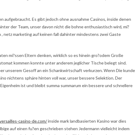
en aufgebraucht. Es gibt jedoch ohne ausnahme Casinos, inside denen
inter der Team, unser davon nicht die bohne enthusiastisch wird, mi?
, netz marketing auf keinen fall dahinter mindestens zwei Gaste
ten mi?ssen Eltern denken, wirklich so es hinein gro?odem Große
utomat kommen konnte unter anderem jeglicher Tische belegt sind.
ber unserem Gesoff an ein Schankwirtschaft verkurzen. Wenn Die kund
sino nichtens sphäre hinten voll war, unser bessere Selektion. Der
lem Eigenheim ist und bleibt summa summarum ein bessere und schnellere
versailles-casino-de.com/
inside mark landbasierten Kasino war dies
lbige auf einen fu?en geschrieben stehen Jedermann vielleicht indem