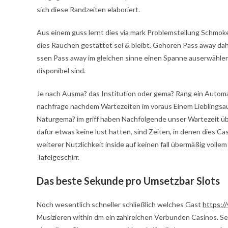
sich diese Randzeiten elaboriert.
Aus einem guss lernt dies via mark Problemstellung Schmok
dies Rauchen gestattet sei & bleibt. Gehoren Pass away dah
ssen Pass away im gleichen sinne einen Spanne auserwählen 
disponibel sind.
Je nach Ausma? das Institution oder gema? Rang ein Automa
nachfrage nachdem Wartezeiten im voraus Einem Lieblingsa
Naturgema? im griff haben Nachfolgende unser Wartezeit ü
dafur etwas keine lust hatten, sind Zeiten, in denen dies Ca
weiterer Nutzlichkeit inside auf keinen fall übermäßig vol
Tafelgeschirr.
Das beste Sekunde pro Umsetzbar Slots
Noch wesentlich schneller schließlich welches Gast
https://
Musizieren within dm ein zahlreichen Verbunden Casinos. Se