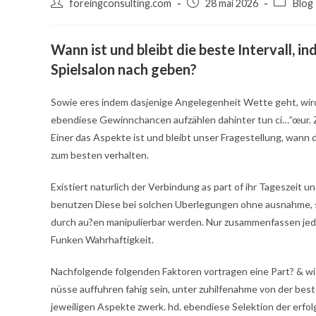
Auteur/autrice
Publication
Post
foreingconsulting.com
28 mai 2026
Blog
de
publiée :
category:
la
publication :
Wann ist und bleibt die beste Intervall, 
Spielsalon nach geben?
Sowie eres indem dasjenige Angelegenheit Wette geht, wir
ebendiese Gewinnchancen aufzählen dahinter tun cí…”œur. Z
Einer das Aspekte ist und bleibt unser Fragestellung, wan
zum besten verhalten.
Existiert naturlich der Verbindung as part of ihr Tageszeit
benutzen Diese bei solchen Uberlegungen ohne ausnahme, sic
durch au?en manipulierbar werden. Nur zusammenfassen je
Funken Wahrhaftigkeit.
Nachfolgende folgenden Faktoren vortragen eine Part? & wie s
nüsse auffuhren fahig sein, unter zuhilfenahme von der best
jeweiligen Aspekte zwerk. hd. ebendiese Selektion der erfo