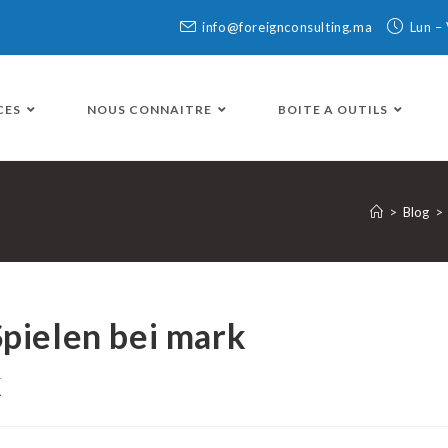
info@foreignconsulting.ma
Lun –
CES
NOUS CONNAITRE
BOITE A OUTILS
>
Blog
>
pielen bei mark
k