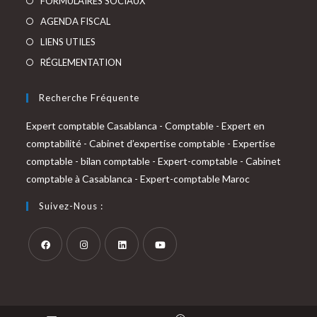
FORMULAIRES SOCIAUX
onglet
AGENDA FISCAL
LIENS UTILES
RÉGLEMENTATION
Recherche Fréquente
Expert comptable Casablanca
-
Comptable
-
Expert en
comptabilité
-
Cabinet d’expertise comptable
-
Expertise
comptable
-
bilan comptable
-
Expert-comptable
-
Cabinet
comptable à Casablanca
-
Expert-comptable Maroc
Suivez-Nous :
S’ouvre
S’ouvre
S’ouvre
S’ouvre
dans
dans
dans
dans
un
un
un
un