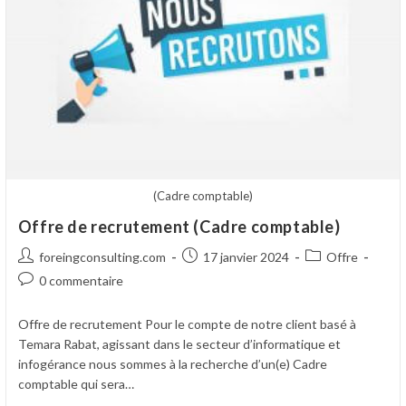
(Cadre comptable)
Offre de recrutement (Cadre comptable)
Auteur/autrice
Publication
Post
foreingconsulting.com
17 janvier 2024
Offre
de
publiée :
category:
Commentaires
0 commentaire
la
de
publication :
la
Offre de recrutement Pour le compte de notre client basé à
publication :
Temara Rabat, agissant dans le secteur d’informatique et
infogérance nous sommes à la recherche d’un(e) Cadre
comptable qui sera…