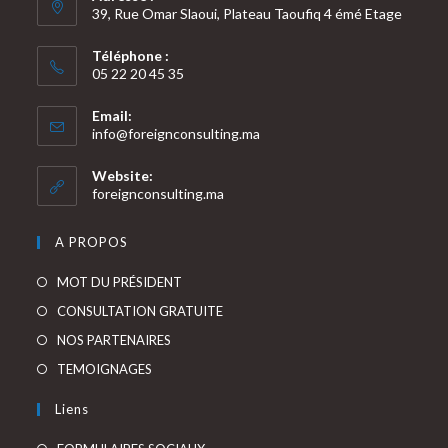
39, Rue Omar Slaoui, Plateau Taoufiq 4 émé Etage
Téléphone :
05 22 20 45 35
Email:
S’ouvre
info@foreignconsulting.ma
dans
votre
Website:
application
foreignconsulting.ma
A PROPOS
S’ouvre
MOT DU PRÉSIDENT
dans
S’ouvre
CONSULTATION GRATUITE
un
dans
S’ouvre
NOS PARTENAIRES
nouvel
un
dans
S’ouvre
TEMOIGNAGES
onglet
nouvel
un
dans
Liens
onglet
nouvel
un
onglet
nouvel