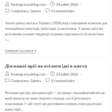
Натуральність
Auteur/autrice
Publication
foreingconsulting.com
24 juillet 2026
de
publiée :
Post
Commentaires
Computers, Games
0 commentaire
la
category:
de
publication :
la
Аналіз ринку житла в Україні у 2026 році є важливим аспектом для
publication :
потенційних покупців, інвесторів та аналітиків. У цьому звіті ми
розглянемо основні тенденції на ринку нерухомості, in.ua регіони
з…
Аналіз
Continuer La Lecture
Ринку
Житла:
Де
Дім вашої мрії: як втілити ідеї в життя
Вигідно
Купувати
Auteur/autrice
Publication
foreingconsulting.com
23 juillet 2026
У
2026
de
publiée :
Post
Commentaires
Computers, Games
0 commentaire
Році
la
category:
de
publication :
la
Втілення ідеї про дім вашої мрії — це процес, housejournal.net.ua
publication :
який вимагає не лише творчого підходу, але й ретельного
планування. У цій статті ми розглянемо ключові етапи реалізації
вашої мрії…