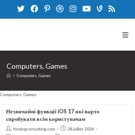
Skip
to
content
Computers, Games
>
Computers, Games
Computers, Games
Незвичайні функції iOS 17 які варто
спробувати всім користувачам
Auteur/autrice
Publication
foreingconsulting.com
28 juillet 2026
de
publiée :