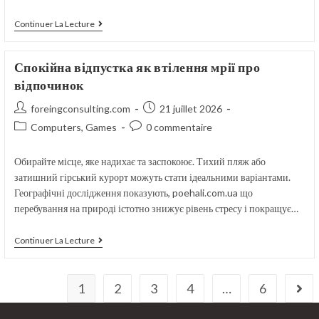
Дім
Continuer La Lecture
Вашої
Мрії:
Як
Спокійна відпустка як втілення мрії про
Втілити
Ідеї
відпочинок
В
Життя
Auteur/autrice
Publication
foreingconsulting.com
21 juillet 2026
de
publiée :
Post
Commentaires
Computers, Games
0 commentaire
la
category:
de
publication :
la
Обирайте місце, яке надихає та заспокоює. Тихий пляж або
publication :
затишний гірський курорт можуть стати ідеальними варіантами.
Географічні дослідження показують, poehali.com.ua що
перебування на природі істотно знижує рівень стресу і покращує…
Спокійна
Continuer La Lecture
Відпустка
Як
Втілення
Мрії
1
2
3
4
…
6
Aller
Про
Відпочинок