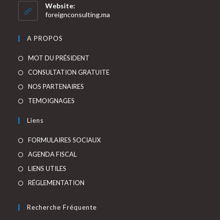
votre
Website:
application
foreignconsulting.ma
A PROPOS
S’ouvre
MOT DU PRÉSIDENT
dans
S’ouvre
CONSULTATION GRATUITE
un
dans
S’ouvre
NOS PARTENAIRES
nouvel
un
dans
S’ouvre
TEMOIGNAGES
onglet
nouvel
un
dans
Liens
onglet
nouvel
un
onglet
nouvel
FORMULAIRES SOCIAUX
onglet
AGENDA FISCAL
LIENS UTILES
RÉGLEMENTATION
Recherche Fréquente