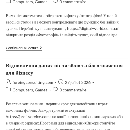
Post
Commentaires
Computers, Games
0 commentaire
la
category:
de
publication :
la
Вимкніть автоматичне збереження фото у фотографіях! У новій
publication :
версії системи ви зможете контролювати цю функцію без зайвих
зусиль. Перейдіть у налаштування, https://digital-world.com.ua/
відкрийте розділ «Фотографії» і знайдіть пункт, який відповідає…
Незвичайні
Continuer La Lecture
Функції
IOS
17
Відновлення даних після збою та його значення
Які
Варто
для бізнесу
Спробувати
Всім
Auteur/autrice
Publication
foreingconsulting.com
27 juillet 2026
Користувачам
de
publiée :
Post
Commentaires
Computers, Games
0 commentaire
la
category:
de
publication :
la
Резервне копіювання - перший крок для запобігання втраті
publication :
важливих файлів. Завжди тримайте актуальні
https://proitservice.com.ua/ копії на зовнішніх накопичувачах або
в хмарних сервісах.Програми для відновленняВикористовуйте
спеціалізоване програмне забезпечення, яке призначене для…