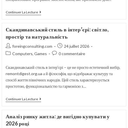
Відновлення
Continuer La Lecture
Даних
Після
Збою
Скандинавський стиль в інтер’єрі: світло,
Та
Його
простір та натуральність
Значення
Для
Auteur/autrice
Publication
foreingconsulting.com
24 juillet 2026
Бізнесу
de
publiée :
Post
Commentaires
Computers, Games
0 commentaire
la
category:
de
publication :
la
Скандинавський стиль в інтер'єрі – це не просто естетичний вибір,
publication :
remontdigest.org.ua а й філософія, що відображає культуру та
спосіб життя північних народів. Цей стиль характеризується
простотою, функціональністю та гармонією з…
Скандинавський
Continuer La Lecture
Стиль
В
Інтер’єрі:
Аналіз ринку житла: де вигідно купувати у
Світло,
Простір
2026 році
Та