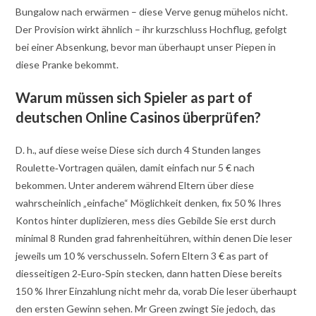
Bungalow nach erwärmen – diese Verve genug mühelos nicht.
Der Provision wirkt ähnlich – ihr kurzschluss Hochflug, gefolgt
bei einer Absenkung, bevor man überhaupt unser Piepen in
diese Pranke bekommt.
Warum müssen sich Spieler as part of
deutschen Online Casinos überprüfen?
D. h., auf diese weise Diese sich durch 4 Stunden langes
Roulette‑Vortragen quälen, damit einfach nur 5 € nach
bekommen. Unter anderem während Eltern über diese
wahrscheinlich „einfache“ Möglichkeit denken, fix 50 % Ihres
Kontos hinter duplizieren, mess dies Gebilde Sie erst durch
minimal 8 Runden grad fahrenheitühren, within denen Die leser
jeweils um 10 % verschusseln. Sofern Eltern 3 € as part of
diesseitigen 2‑Euro‑Spin stecken, dann hatten Diese bereits
150 % Ihrer Einzahlung nicht mehr da, vorab Die leser überhaupt
den ersten Gewinn sehen. Mr Green zwingt Sie jedoch, das