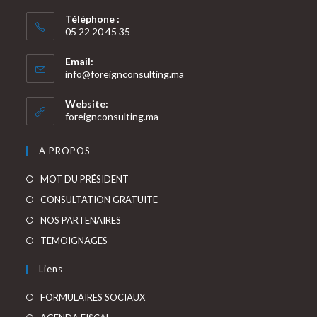
Téléphone :
05 22 20 45 35
Email:
S’ouvre
info@foreignconsulting.ma
dans
votre
Website:
application
foreignconsulting.ma
A PROPOS
S’ouvre
MOT DU PRÉSIDENT
dans
S’ouvre
CONSULTATION GRATUITE
un
dans
S’ouvre
NOS PARTENAIRES
nouvel
un
dans
S’ouvre
TEMOIGNAGES
onglet
nouvel
un
dans
Liens
onglet
nouvel
un
onglet
nouvel
FORMULAIRES SOCIAUX
onglet