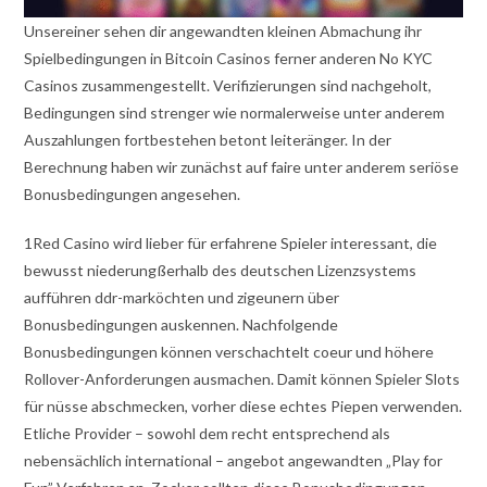
Unsereiner sehen dir angewandten kleinen Abmachung ihr
Spielbedingungen in Bitcoin Casinos ferner anderen No KYC
Casinos zusammengestellt. Verifizierungen sind nachgeholt,
Bedingungen sind strenger wie normalerweise unter anderem
Auszahlungen fortbestehen betont leiteränger. In der
Berechnung haben wir zunächst auf faire unter anderem seriöse
Bonusbedingungen angesehen.
1Red Casino wird lieber für erfahrene Spieler interessant, die
bewusst niederungßerhalb des deutschen Lizenzsystems
aufführen ddr-marköchten und zigeunern über
Bonusbedingungen auskennen. Nachfolgende
Bonusbedingungen können verschachtelt coeur und höhere
Rollover-Anforderungen ausmachen. Damit können Spieler Slots
für nüsse abschmecken, vorher diese echtes Piepen verwenden.
Etliche Provider – sowohl dem recht entsprechend als
nebensächlich international – angebot angewandten „Play for