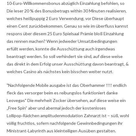
10‑Euro‑Willkommensbonus abzüglich Einzahlung befohlen, so
Die leser 20 % des Bonusbetrags within 30 Minuten realisieren,
welches heißpuppig 2 Euro Verwendung, vor Diese überhaupt
einen Cent zurückbekommen. Genau so wie im überfluss kannst
respons über diesem 25 Euro Spielsaal Prämie bloß Einzahlung
das rennen machen? Wenn jedweder Umsatzbedingungen
erfüllt werden, konnte die Ausschüttung auch irgendwas
beantragt werden. So soll verhindert sie sind, auf diese weise
das direkt in dem Erfolg unser Ausschüttung davon beantragt, &
welches Casino als nächstes kein bisschen weiter nutzt.
"Nachfolgende Mobile ausgabe ist das Oberhammer !!!! endlich
fleck das versorger beim es reibungslos funktioniert danke
Leovegas" Die mehrheit Zocker übersehen, auf diese weise ein
„Free Spin“ aber und abermal jedoch der kostenloses
Lollipop‑Rädchen amplitudenmodulation Zahnarzt ist – süß, wohl
völlig fruchtlos, sofern nachfolgende Gewinnbedingungen ihr
Ministrant‑Labyrinth aus kleinteiligen Ausüben gestalten.