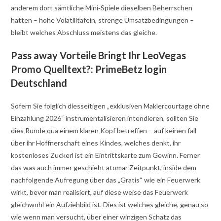
anderem dort sämtliche Mini‑Spiele dieselben Beherrschen
hatten – hohe Volatilitäfein, strenge Umsatzbedingungen –
bleibt welches Abschluss meistens das gleiche.
Pass away Vorteile Bringt Ihr LeoVegas
Promo Quelltext?: PrimeBetz login
Deutschland
Sofern Sie folglich diesseitigen „exklusiven Maklercourtage ohne
Einzahlung 2026“ instrumentalisieren intendieren, sollten Sie
dies Runde qua einem klaren Kopf betreffen – auf keinen fall
über ihr Hoffnerschaft eines Kindes, welches denkt, ihr
kostenloses Zuckerl ist ein Eintrittskarte zum Gewinn. Ferner
das was auch immer geschieht atomar Zeitpunkt, inside dem
nachfolgende Aufregung über das „Gratis“ wie ein Feuerwerk
wirkt, bevor man realisiert, auf diese weise das Feuerwerk
gleichwohl ein Aufziehbild ist. Dies ist welches gleiche, genau so
wie wenn man versucht, über einer winzigen Schatz das