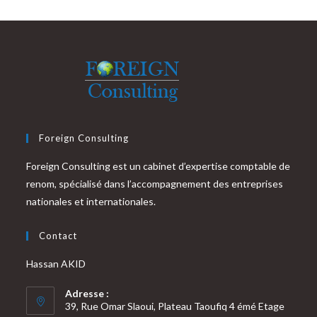
Foreign Consulting
Foreign Consulting est un cabinet d’expertise comptable de
renom, spécialisé dans l’accompagnement des entreprises
nationales et internationales.
Contact
Hassan AKID
Adresse :
39, Rue Omar Slaoui, Plateau Taoufiq 4 émé Etage