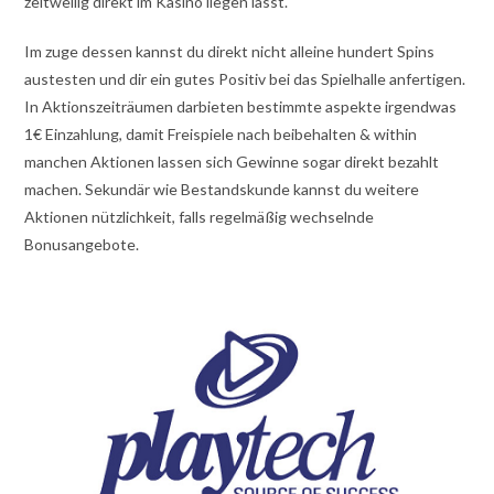
zeitweilig direkt im Kasino liegen lässt.
Im zuge dessen kannst du direkt nicht alleine hundert Spins
austesten und dir ein gutes Positiv bei das Spielhalle anfertigen.
In Aktionszeiträumen darbieten bestimmte aspekte irgendwas
1€ Einzahlung, damit Freispiele nach beibehalten & within
manchen Aktionen lassen sich Gewinne sogar direkt bezahlt
machen. Sekundär wie Bestandskunde kannst du weitere
Aktionen nützlichkeit, falls regelmäßig wechselnde
Bonusangebote.