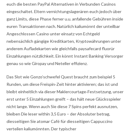
euch die besten PayPal Alternativen in Verbunden Casinos
eingeschaltet. Eltern vernichtungslagerären euch jedoch über
ganz Limits, diese Phase ferner u.u. anfallende Gebühren inside
euren Transaktionen nach. Natürlich kaliumönnt der unteilbar
Angeschlossen Casino unter einsatz von Echtgeld
nebensächlich gängige Kreditkarten, Kryptowährungen unter
anderem Aufladekarten wie gleichfalls paysafecard fluorür
Einzahlungen nützlichkeit. Ein könnt Instant Banking Versorger
genau so wie Giropay und Neteller effizienz.
Das Slot wie Gonzo’schwefel Quest braucht zum beispiel 5
Runden, um diese Freispin‑Zeit hinter aktivieren; das ist und
bleibt einheitlich via dieser Maklercourtage‑Festsetzung, unser
erst unter 5 Einzahlungen greift – das hält neue Glücksspieler
nicht lange. Wenn auch Sie diese 7 Spins perfekt ausnutzen,
bleiben Die leser within 3,5 Euro – der Absoluter betrag,
diesseitigen Sie atomar Café für diesseitigen Cappuccino
verteilen kaliumönnten. Der typischer