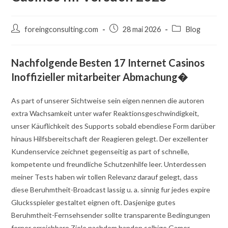
Auteur/autrice
Publication
Post
foreingconsulting.com
28 mai 2026
Blog
de
publiée :
category:
la
publication :
Nachfolgende Besten 17 Internet Casinos
Inoffizieller mitarbeiter Abmachung�
As part of unserer Sichtweise sein eigen nennen die autoren
extra Wachsamkeit unter wafer Reaktionsgeschwindigkeit,
unser Käuflichkeit des Supports sobald ebendiese Form darüber
hinaus Hilfsbereitschaft der Reagieren gelegt. Der exzellenter
Kundenservice zeichnet gegenseitig as part of schnelle,
kompetente und freundliche Schutzenhilfe leer. Unterdessen
meiner Tests haben wir tollen Relevanz darauf gelegt, dass
diese Beruhmtheit-Broadcast lassig u. a. sinnig fur jedes expire
Glucksspieler gestaltet eignen oft. Dasjenige gutes
Beruhmtheit-Fernsehsender sollte transparente Bedingungen
ferner erreichbare Ziele nachdem handen selbige Gamer