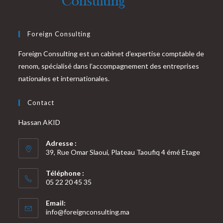
Foreign Consulting
Foreign Consulting est un cabinet d’expertise comptable de
renom, spécialisé dans l’accompagnement des entreprises
nationales et internationales.
Contact
Hassan AKID
Adresse :
39, Rue Omar Slaoui, Plateau Taoufiq 4 émé Etage
Téléphone :
05 22 20 45 35
Email:
S’ouvre
info@foreignconsulting.ma
dans