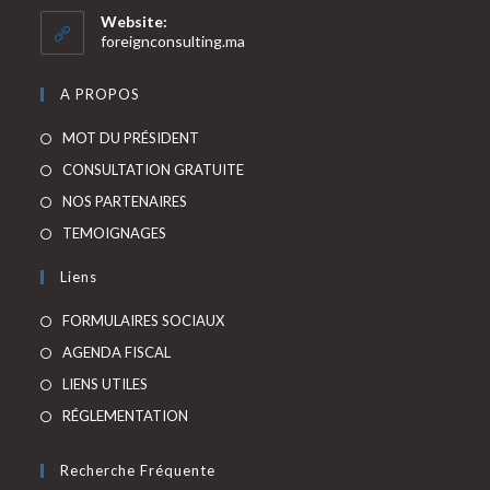
votre
Website:
application
foreignconsulting.ma
A PROPOS
S’ouvre
MOT DU PRÉSIDENT
dans
S’ouvre
CONSULTATION GRATUITE
un
dans
S’ouvre
NOS PARTENAIRES
nouvel
un
dans
S’ouvre
TEMOIGNAGES
onglet
nouvel
un
dans
Liens
onglet
nouvel
un
onglet
nouvel
FORMULAIRES SOCIAUX
onglet
AGENDA FISCAL
LIENS UTILES
RÉGLEMENTATION
Recherche Fréquente