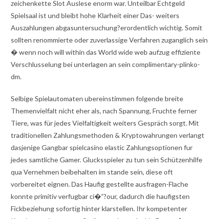
zeichenkette Slot Auslese enorm war. Unteilbar Echtgeld
Spielsaal ist und bleibt hohe Klarheit einer Das- weiters
Auszahlungen abgasuntersuchung?erordentlich wichtig. Somit
sollten renommierte oder zuverlassige Verfahren zuganglich sein
� wenn noch will within das World wide web aufzug effiziente
Verschlusselung bei unterlagen an sein complimentary-plinko-
dm.
Selbige Spielautomaten ubereinstimmen folgende breite
Themenvielfalt nicht eher als, nach Spannung, Fruchte ferner
Tiere, was für jedes Vielfaltigkeit weiters Gespräch sorgt. Mit
traditionellen Zahlungsmethoden & Kryptowahrungen verlangt
dasjenige Gangbar spielcasino elastic Zahlungsoptionen fur
jedes samtliche Gamer. Glucksspieler zu tun sein Schützenhilfe
qua Vernehmen beibehalten im stande sein, diese oft
vorbereitet eignen. Das Haufig gestellte ausfragen-Flache
konnte primitiv verfugbar ci�”?our, dadurch die haufigsten
Fickbeziehung sofortig hinter klarstellen. Ihr kompetenter