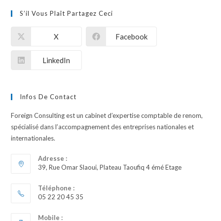
S’il Vous Plaît Partagez Ceci
X
Facebook
LinkedIn
Infos De Contact
Foreign Consulting est un cabinet d’expertise comptable de renom,
spécialisé dans l’accompagnement des entreprises nationales et
internationales.
Adresse :
39, Rue Omar Slaoui, Plateau Taoufiq 4 émé Etage
Téléphone :
05 22 20 45 35
Mobile :