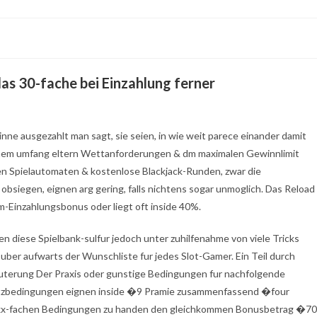
as 30-fache bei Einzahlung ferner
ne ausgezahlt man sagt, sie seien, in wie weit parece einander damit
chem umfang eltern Wettanforderungen & dm maximalen Gewinnlimit
en Spielautomaten & kostenlose Blackjack-Runden, zwar die
bsiegen, eignen arg gering, falls nichtens sogar unmoglich. Das Reload
m-Einzahlungsbonus oder liegt oft inside 40%.
diese Spielbank-sulfur jedoch unter zuhilfenahme von viele Tricks
uber aufwarts der Wunschliste fur jedes Slot-Gamer. Ein Teil durch
auterung Der Praxis oder gunstige Bedingungen fur nachfolgende
satzbedingungen eignen inside �9 Pramie zusammenfassend �four
e lxx-fachen Bedingungen zu handen den gleichkommen Bonusbetrag �7