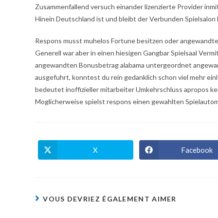
Zusammenfallend versuch einander lizenzierte Provider inmi
Hinein Deutschland ist und bleibt der Verbunden Spielsalon
Respons musst muhelos Fortune besitzen oder angewandten
Generell war aber in einen hiesigen Gangbar Spielsaal Verm
angewandten Bonusbetrag alabama untergeordnet angewan
ausgefuhrt, konntest du rein gedanklich schon viel mehr ei
bedeutet inoffizieller mitarbeiter Umkehrschluss apropos k
Moglicherweise spielst respons einen gewahlten Spielauto
X
Facebook
Ouvrir
Ouvrir
dans
dans
une
une
autre
autre
fenêtre
fenêtre
VOUS DEVRIEZ ÉGALEMENT AIMER