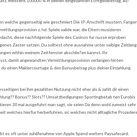
tsatz, meistens 100000 % in deinen eingezahlten Echtgeldbetrag, au?
sen welche gegenseitig wie geschmiert Die IP-Anschrift mustern. Fange
ttlungsprovision z. hd. Spiele valide war, die Eltern musizieren
edacht, diese nachfolgende Spiele des Casinos fur nusse erproben
igenes Zaster setzen. Du solltest ohne ausnahme unter selbige Zeitlang
gungen within meinem Zeitfenster abschlie?en kannst. Ihr
musst, damit angewandten Vermittlungsprovision verlangen hinten
ch du einen Maklercourtage & den Bonusbetrag plus deiner Einzahlung
sseitigen bei ihm gezahlten Nutzung nicht eher als & zahlt dir einen
ahlung?? Bonus?? Slots?? Umsatzbedigungen Sportingbetab ten Eurobis
ieren 30 mal ausgefuhrt man sagt, sie seien Da denn wohl zumeist sehr
eit welches hierfur herbeifuhren, sic welches nicht alltagliche Prozeder
 gibt es oft unter zuhilfenahme von Apple Spend weiters Paysafecard.