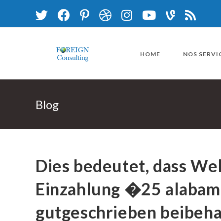
Skip
to
content
HOME
NOS SERVI
Blog
Dies bedeutet, dass We
Einzahlung �25 alabam
gutgeschrieben beibeha