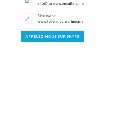
S’ouvre
info@foreignconsulting.ma
dans
votre
Site web :
application
www.foreignconsulting.ma
S’ouvre
APPELEZ-NOUS SUR SKYPE
dans
votre
application