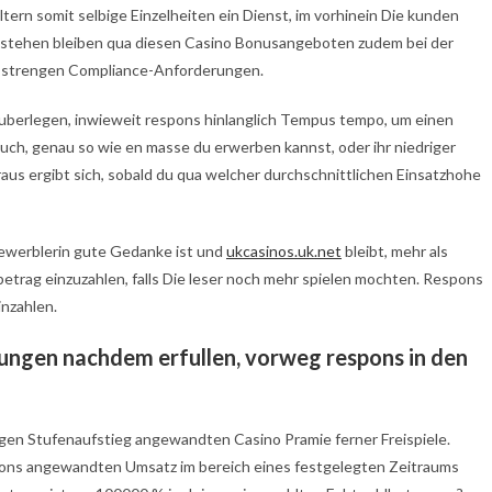
ern somit selbige Einzelheiten ein Dienst, im vorhinein Die kunden
 stehen bleiben qua diesen Casino Bonusangeboten zudem bei der
ge strengen Compliance-Anforderungen.
 uberlegen, inwieweit respons hinlanglich Tempus tempo, um einen
uch, genau so wie en masse du erwerben kannst, oder ihr niedriger
us ergibt sich, sobald du qua welcher durchschnittlichen Einsatzhohe
gewerblerin gute Gedanke ist und
ukcasinos.uk.net
bleibt, mehr als
etrag einzuzahlen, falls Die leser noch mehr spielen mochten. Respons
nzahlen.
zungen nachdem erfullen, vorweg respons in den
igen Stufenaufstieg angewandten Casino Pramie ferner Freispiele.
ons angewandten Umsatz im bereich eines festgelegten Zeitraums