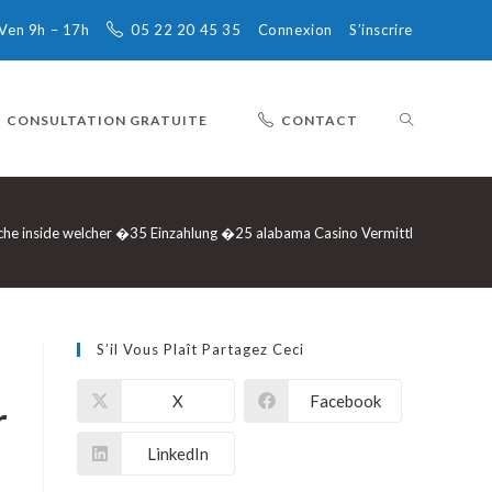
 Ven 9h – 17h
05 22 20 45 35
Connexion
S’inscrire
TOGGLE
CONSULTATION GRATUITE
CONTACT
WEBSITE
che inside welcher �35 Einzahlung �25 alabama Casino Vermittlungsgebuhr 
SEARCH
S’il Vous Plaît Partagez Ceci
X
Facebook
r
LinkedIn