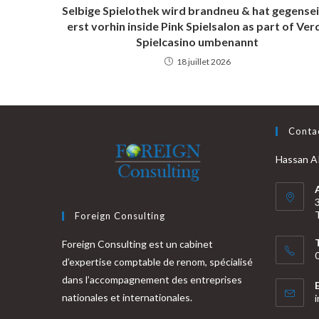
Selbige Spielothek wird brandneu & hat gegensei
erst vorhin inside Pink Spielsalon as part of Ver
Spielcasino umbenannt
18 juillet 2026
Conta
Hassan 
Foreign Consulting
Foreign Consulting est un cabinet
d’expertise comptable de renom, spécialisé
dans l’accompagnement des entreprises
nationales et internationales.