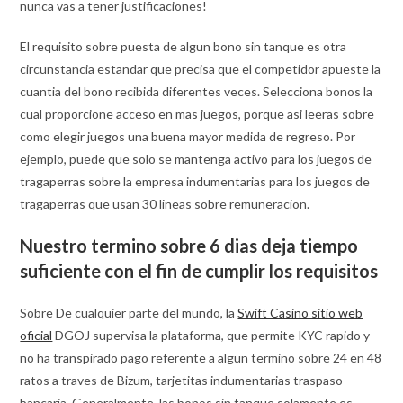
nunca vas a tener justificaciones!
El requisito sobre puesta de algun bono sin tanque es otra
circunstancia estandar que precisa que el competidor apueste la
cuantia del bono recibida diferentes veces. Selecciona bonos la
cual proporcione acceso en mas juegos, porque asi leeras sobre
como elegir juegos una buena mayor medida de regreso. Por
ejemplo, puede que solo se mantenga activo para los juegos de
tragaperras sobre la empresa indumentarias para los juegos de
tragaperras que usan 30 lineas sobre remuneracion.
Nuestro termino sobre 6 dias deja tiempo
suficiente con el fin de cumplir los requisitos
Sobre De cualquier parte del mundo, la
Swift Casino sitio web
oficial
DGOJ supervisa la plataforma, que permite KYC rapido y
no ha transpirado pago referente a algun termino sobre 24 en 48
ratos a traves de Bizum, tarjetitas indumentarias traspaso
bancaria. Generalmente, las bonos sin tanque solamente es