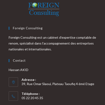
Foreign Consulting
Foreign Consulting est un cabinet d’expertise comptable de
renom, spécialisé dans l’accompagnement des entreprises
nationales et internationales.
Contact
Hassan AKID
Adresse :
39, Rue Omar Slaoui, Plateau Taoufiq 4 émé Etage
Téléphone :
05 22 20 45 35