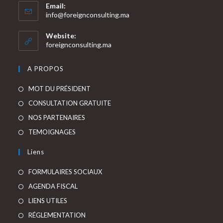
Email:
S’ouvre
info@foreignconsulting.ma
dans
votre
Website:
application
foreignconsulting.ma
A PROPOS
S’ouvre
MOT DU PRÉSIDENT
dans
S’ouvre
CONSULTATION GRATUITE
un
dans
S’ouvre
NOS PARTENAIRES
nouvel
un
dans
S’ouvre
TEMOIGNAGES
onglet
nouvel
un
dans
Liens
onglet
nouvel
un
onglet
nouvel
FORMULAIRES SOCIAUX
onglet
AGENDA FISCAL
LIENS UTILES
RÉGLEMENTATION