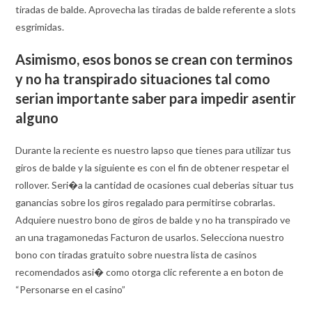
tiradas de balde. Aprovecha las tiradas de balde referente a slots
esgrimidas.
Asimismo, esos bonos se crean con terminos
y no ha transpirado situaciones tal como
serian importante saber para impedir asentir
alguno
Durante la reciente es nuestro lapso que tienes para utilizar tus
giros de balde y la siguiente es con el fin de obtener respetar el
rollover. Seri�a la cantidad de ocasiones cual deberias situar tus
ganancias sobre los giros regalado para permitirse cobrarlas.
Adquiere nuestro bono de giros de balde y no ha transpirado ve
an una tragamonedas Facturon de usarlos. Selecciona nuestro
bono con tiradas gratuito sobre nuestra lista de casinos
recomendados asi� como otorga clic referente a en boton de
“Personarse en el casino”