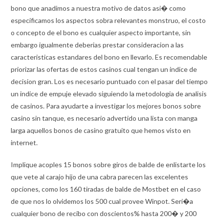
bono que anadimos a nuestra motivo de datos asi� como
especificamos los aspectos sobra relevantes monstruo, el costo
o concepto de el bono es cualquier aspecto importante, sin
embargo igualmente deberias prestar consideracion a las
caracteristicas estandares del bono en llevarlo. Es recomendable
priorizar las ofertas de estos casinos cual tengan un indice de
decision gran. Los es necesario puntuado con el pasar del tiempo
un indice de empuje elevado siguiendo la metodologia de analisis
de casinos. Para ayudarte a investigar los mejores bonos sobre
casino sin tanque, es necesario advertido una lista con manga
larga aquellos bonos de casino gratuito que hemos visto en
internet.
Implique acoples 15 bonos sobre giros de balde de enlistarte los
que vete al carajo hijo de una cabra parecen las excelentes
opciones, como los 160 tiradas de balde de Mostbet en el caso
de que nos lo olvidemos los 500 cual provee Winpot. Seri�a
cualquier bono de recibo con doscientos% hasta 200� y 200